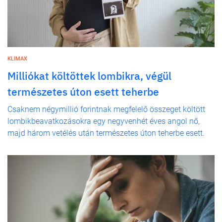
KLIMAX
Milliókat költöttek lombikra, végül
természetes úton esett teherbe
Csaknem négymillió forintnak megfelelő összeget költött
lombikbeavatkozásokra egy negyvenhét éves angol nő,
majd három vetélés után természetes úton teherbe esett.