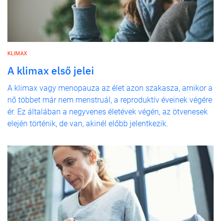
KLIMAX
A klimax első jelei
A klimax vagy menopauza az élet azon szakasza, amikor a
nő többet már nem menstruál, a reproduktív éveinek végére
ér. Ez általában a negyvenes életévek végén, az ötvenesek
elején történik, de van, akinél előbb jelentkezik.