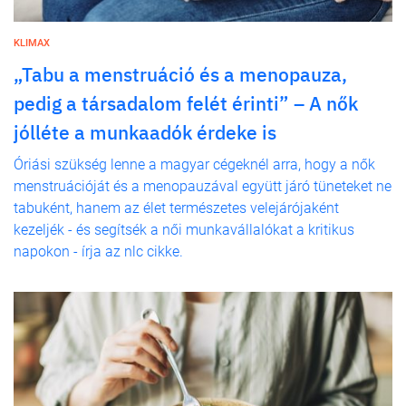
KLIMAX
„Tabu a menstruáció és a menopauza,
pedig a társadalom felét érinti” – A nők
jólléte a munkaadók érdeke is
Óriási szükség lenne a magyar cégeknél arra, hogy a nők
menstruációját és a menopauzával együtt járó tüneteket ne
tabuként, hanem az élet természetes velejárójaként
kezeljék - és segítsék a női munkavállalókat a kritikus
napokon - írja az nlc cikke.