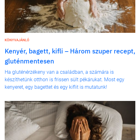
KÖNYVAJÁNLÓ
Kenyér, bagett, kifli – Három szuper recept,
gluténmentesen
Ha gluténérzékeny van a családban, a számára is
készíthetünk otthon is frissen sült pékárukat. Most egy
kenyeret, egy bagettet és egy kiflit is mutatunk!