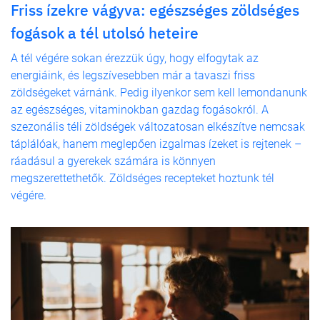
Friss ízekre vágyva: egészséges zöldséges
fogások a tél utolsó heteire
A tél végére sokan érezzük úgy, hogy elfogytak az
energiáink, és legszívesebben már a tavaszi friss
zöldségeket várnánk. Pedig ilyenkor sem kell lemondanunk
az egészséges, vitaminokban gazdag fogásokról. A
szezonális téli zöldségek változatosan elkészítve nemcsak
táplálóak, hanem meglepően izgalmas ízeket is rejtenek –
ráadásul a gyerekek számára is könnyen
megszerettethetők. Zöldséges recepteket hoztunk tél
végére.