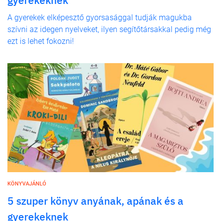
gyerekeknek
A gyerekek elképesztő gyorsasággal tudják magukba
szívni az idegen nyelveket, ilyen segítőtársakkal pedig még
ezt is lehet fokozni!
KÖNYVAJÁNLÓ
5 szuper könyv anyának, apának és a
gyerekeknek