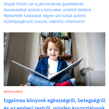
Szuper hírünk van a járműmániás gyerekeknek:
összeszedtük azokat a könyveket, amikből tökélyre
fejleszhetik tudásukat, legyen szó kukás autóról,
tűzoltójárgányról, buszról, metróról, villamosról!
KÖNYVAJÁNLÓ
Izgalmas könyvek egészségről, betegségről
és az emberi testről, minden korosztálynak