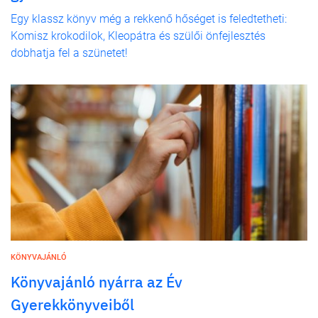
Egy klassz könyv még a rekkenő hőséget is feledtetheti:
Komisz krokodilok, Kleopátra és szülői önfejlesztés
dobhatja fel a szünetet!
KÖNYVAJÁNLÓ
Könyvajánló nyárra az Év
Gyerekkönyveiből