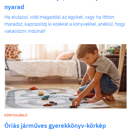
nyarad
Ha elutazol, vidd magaddal az egyiket, vagy ha itthon
maradsz, kapcsolódj ki ezekkel a könyvekkel, anélkül, hogy
vakációzni indulnál!
KÖNYVAJÁNLÓ
Óriás járműves gyerekkönyv-körkép