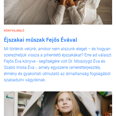
KÖNYVAJÁNLÓ
Éjszakai műszak Fejős Évával
Mi történik velünk, amikor nem alszunk eleget – és hogyan
szerezhetjük vissza a pihentető éjszakákat? Erre ad választ
Fejős Éva könyve - segítségére volt Dr. Mosolygó Éva és
Szabó Imola Éva -, amely egyszerre ismeretterjesztés,
élmény és gyakorlati útmutató az álmatlanság fogságából
szabadulni vágyóknak.