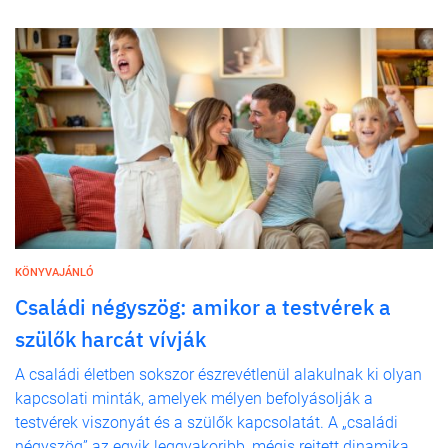
KÖNYVAJÁNLÓ
Családi négyszög: amikor a testvérek a
szülők harcát vívják
A családi életben sokszor észrevétlenül alakulnak ki olyan
kapcsolati minták, amelyek mélyen befolyásolják a
testvérek viszonyát és a szülők kapcsolatát. A „családi
négyszög” az egyik leggyakoribb, mégis rejtett dinamika.