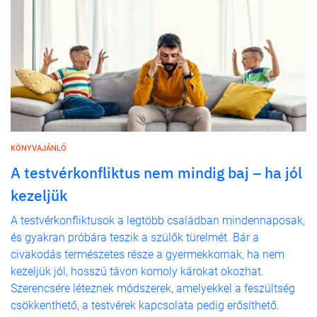
KÖNYVAJÁNLÓ
A testvérkonfliktus nem mindig baj – ha jól
kezeljük
A testvérkonfliktusok a legtöbb családban mindennaposak,
és gyakran próbára teszik a szülők türelmét. Bár a
civakodás természetes része a gyermekkornak, ha nem
kezeljük jól, hosszú távon komoly károkat okozhat.
Szerencsére léteznek módszerek, amelyekkel a feszültség
csökkenthető, a testvérek kapcsolata pedig erősíthető.