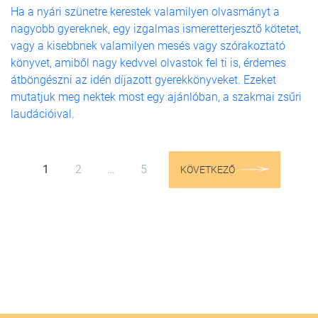
Ha a nyári szünetre kerestek valamilyen olvasmányt a
nagyobb gyereknek, egy izgalmas ismeretterjesztő kötetet,
vagy a kisebbnek valamilyen mesés vagy szórakoztató
könyvet, amiből nagy kedvvel olvastok fel ti is, érdemes
átböngészni az idén díjazott gyerekkönyveket. Ezeket
mutatjuk meg nektek most egy ajánlóban, a szakmai zsűri
laudációival.
1
2
…
5
KÖVETKEZŐ