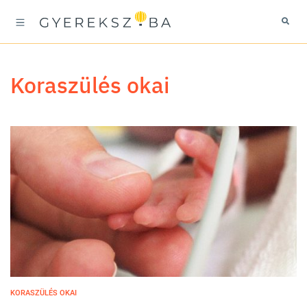
koraszülés okai
KORASZÜLÉS OKAI