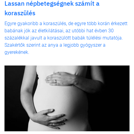
Lassan népbetegségnek számít a
koraszülés
Egyre gyakoribb a koraszülés, de egyre több korán érkezett
babának jók az életkilátásai, az utóbbi hat évben 30
százalékkal javult a koraszülött babák túlélési mutatója.
Szakértők szerint az anya a legjobb gyógyszer a
gyerekének.