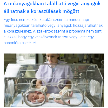
A műanyagokban található vegyi anyagok
állhatnak a koraszülések mögött
Egy friss nemzetközi kutatás szerint a mindennapi
műanyagokban található vegyi anyagok hozzájárulhatnak
a koraszüléshez. A szakértők szerint a probléma nem tűnt
el azzal, hogy egy veszélyesnek tartott vegyületet egy
hasonlóra cseréltek.