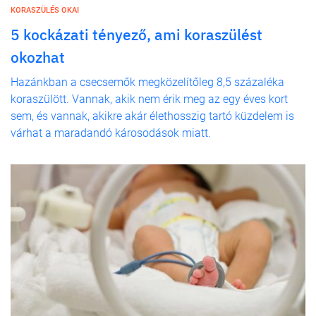
KORASZÜLÉS OKAI
5 kockázati tényező, ami koraszülést
okozhat
Hazánkban a csecsemők megközelítőleg 8,5 százaléka
koraszülött. Vannak, akik nem érik meg az egy éves kort
sem, és vannak, akikre akár élethosszig tartó küzdelem is
várhat a maradandó károsodások miatt.