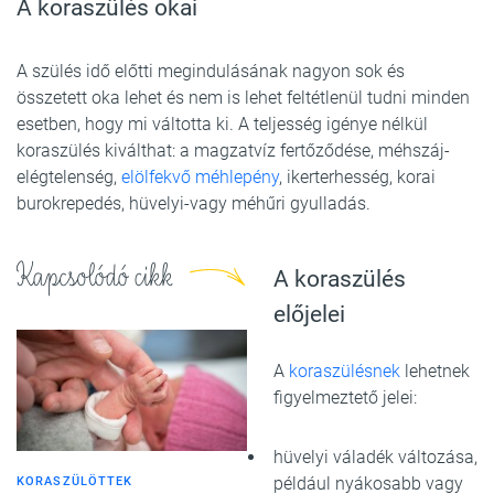
A koraszülés okai
A szülés idő előtti megindulásának nagyon sok és
összetett oka lehet és nem is lehet feltétlenül tudni minden
esetben, hogy mi váltotta ki. A teljesség igénye nélkül
koraszülés kiválthat: a magzatvíz fertőződése, méhszáj-
elégtelenség,
elölfekvő méhlepény
, ikerterhesség, korai
burokrepedés, hüvelyi-vagy méhűri gyulladás.
Kapcsolódó cikk
A koraszülés
előjelei
A
koraszülésnek
lehetnek
figyelmeztető jelei:
hüvelyi váladék változása,
például nyákosabb vagy
KORASZÜLÖTTEK