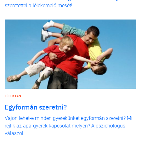
szeretettel a lélekemelő mesét!
LÉLEKTAN
Egyformán szeretni?
Vajon lehet-e minden gyerekünket egyformán szeretni? Mi
rejlik az apa-gyerek kapcsolat mélyén? A pszichológus
válaszol.