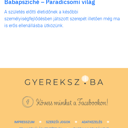
Babapsziché – Paradicsomi világ
A születés előtti életidőnek a későbbi
személyiségfejlődésben játszott szerepét illetően még ma
is erős ellenállásba ütközünk.
Kövess minket a Facebookon!
IMPRESSZUM
SZERZŐI JOGOK
ADATKEZELÉS