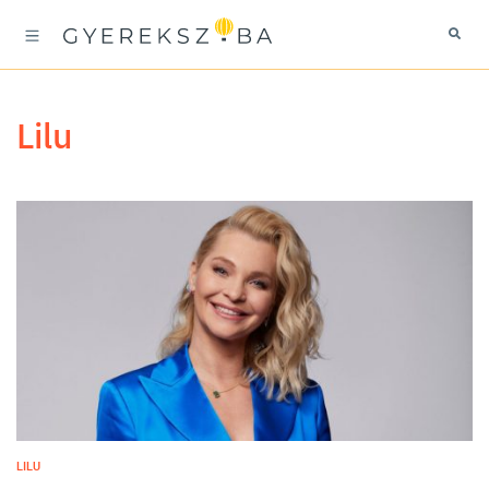
Lilu
LILU