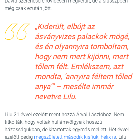
Dávid szerencsére rövidesen megkerült, de a slusszpoén
még csak ezután jött.
„Kiderült, elbújt az
ásványvizes palackok mögé,
és én olyannyira tomboltam,
hogy nem mert kijönni, mert
tőlem félt. Emlékszem, azt
mondta, ‘annyira féltem tőled
anya’” – mesélte immár
nevetve Lilu.
Lilu 21 évvel ezelőtt ment hozzá Árvai Lászlóhoz. Nem
titkolták, hogy voltak hullámvölgyeik hosszú
házasságukban, de kitartottak egymás mellett. Hét évvel
ezelőtt pedig
megszületett második kisfiuk, Félix is
. Lilu