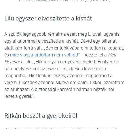
Lilunak két fia van, Dávid és Félix (Fotó: Hargitay Oliver/RTL)
Lilu egyszer elveszítette a kisfiát
A szülők legnagyobb rémálma esett meg Liluval, ugyanis
egy alkalommal elveszítette a kisfiát. Dávid egy pillanat
alatt kámforrá vált. „Bementünk vásárolni toltam a kosarat,
és
mire visszafordultam nem volt ott
” – idézte fel a
Heti
Hetesben
Lilu. „Ekkor olyan négyéves lehetett. Én ilyenkor
hamar elvesztem az eszem, és teljesen kivetkőzöm
magamból. Hisztérikus leszek, azonnal megdermed a
vérem. Elkezdek azonnal sikítva ordibálni. Ekkor lezárattam
az áruházat. A biztonsági kamerán hárman nézték hol
lehet a gyerek”.
Ritkán beszél a gyerekeiről