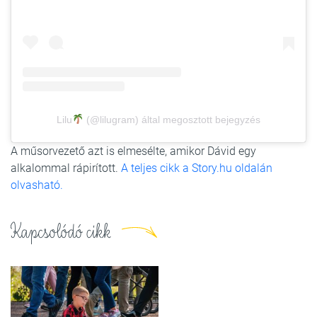
Lilu
(@lilugram) által megosztott bejegyzés
A műsorvezető azt is elmesélte, amikor Dávid egy
alkalommal rápirított.
A teljes cikk a Story.hu oldalán
olvasható.
Kapcsolódó cikk