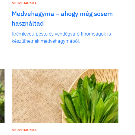
MEDVEHAGYMA
Medvehagyma – ahogy még sosem
használtad
b
Krémleves, pesto és vendégváró finomságok is
készülhetnek medvehagymából.
MEDVEHAGYMA