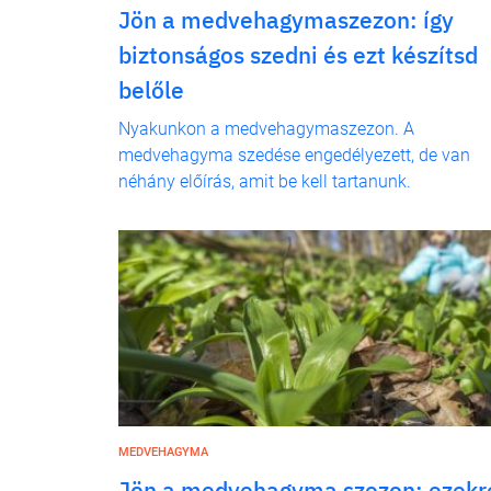
Jön a medvehagymaszezon: így
biztonságos szedni és ezt készítsd
belőle
Nyakunkon a medvehagymaszezon. A
medvehagyma szedése engedélyezett, de van
néhány előírás, amit be kell tartanunk.
MEDVEHAGYMA
Jön a medvehagyma szezon: ezekr