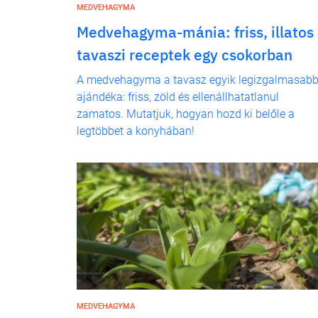
MEDVEHAGYMA
Medvehagyma-mánia: friss, illatos
tavaszi receptek egy csokorban
A medvehagyma a tavasz egyik legizgalmasab
ajándéka: friss, zöld és ellenállhatatlanul
zamatos. Mutatjuk, hogyan hozd ki belőle a
legtöbbet a konyhában!
MEDVEHAGYMA