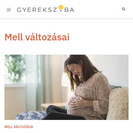
mell változásai
MELL VÁLTOZÁSAI