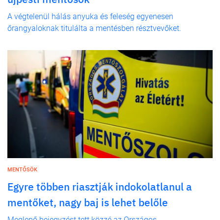
A végtelenül hálás anyuka és feleség egyenesen
őrangyaloknak titulálta a mentésben résztvevőket.
MENTŐSÖK
Egyre többen riasztják indokolatlanul a
mentőket, nagy baj is lehet belőle
Meglepő bejegyzést tett közzé az Országos