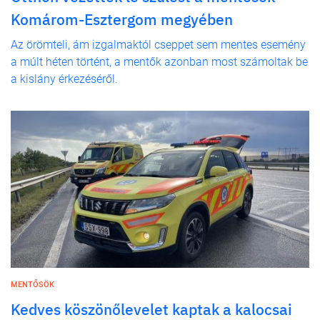
Komárom-Esztergom megyében
Az örömteli, ám izgalmaktól cseppet sem mentes esemény
a múlt héten történt, a mentők azonban most számoltak be
a kislány érkezéséről.
MENTŐSÖK
Kedves köszönőlevelet kaptak a kalocsai