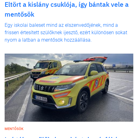
Eltört a kislány csuklója, így bántak vele a
mentősök
Egy iskolai baleset mind az elszenvedőjének, mind a
frissen értesített szülőknek ijesztő, ezért különösen sokat
nyom a latban a mentősök hozzáállása.
MENTŐSÖK