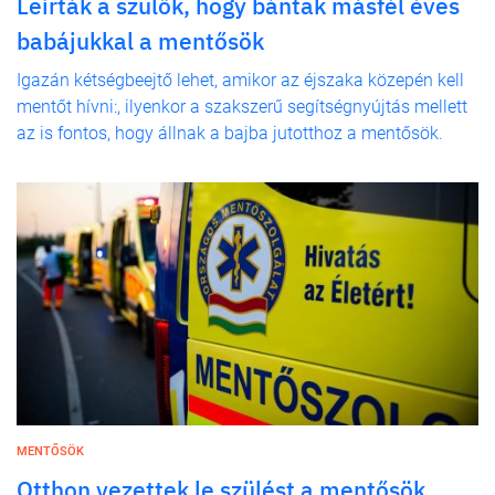
Leírták a szülők, hogy bántak másfél éves
babájukkal a mentősök
Igazán kétségbeejtő lehet, amikor az éjszaka közepén kell
mentőt hívni:, ilyenkor a szakszerű segítségnyújtás mellett
az is fontos, hogy állnak a bajba jutotthoz a mentősök.
MENTŐSÖK
Otthon vezettek le szülést a mentősök