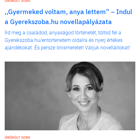
ÖRÖKÖLT SORS
,,Gyermeked voltam, anya lettem” – Indul
a Gyerekszoba.hu novellapályázata
Írd meg a családod, anyaságod történetét, töltsd fel a
Gyerekszoba.hu/entortenetem oldalra és nyerj értékes
ajándékokat. És persze önismeretet! Várjuk novelláitokat!
ÖRÖKÖLT SORS