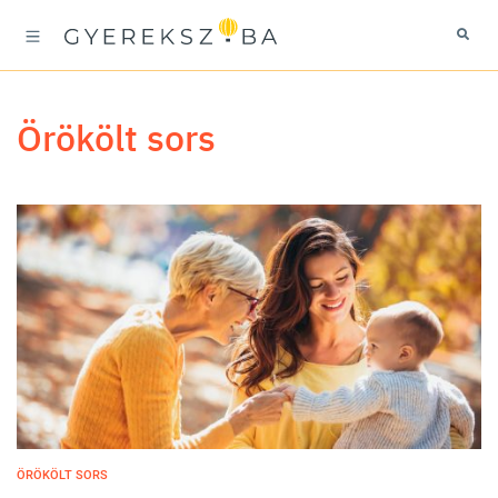
örökölt sors
ÖRÖKÖLT SORS