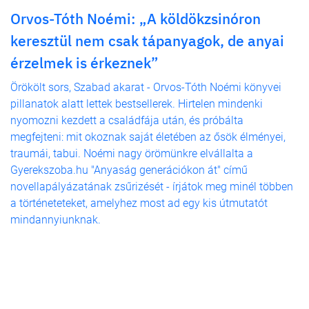
Orvos-Tóth Noémi: „A köldökzsinóron
keresztül nem csak tápanyagok, de anyai
érzelmek is érkeznek”
Örökölt sors, Szabad akarat - Orvos-Tóth Noémi könyvei
pillanatok alatt lettek bestsellerek. Hirtelen mindenki
nyomozni kezdett a családfája után, és próbálta
megfejteni: mit okoznak saját életében az ősök élményei,
traumái, tabui. Noémi nagy örömünkre elvállalta a
Gyerekszoba.hu "Anyaság generációkon át" című
novellapályázatának zsűrizését - írjátok meg minél többen
a történeteteket, amelyhez most ad egy kis útmutatót
mindannyiunknak.