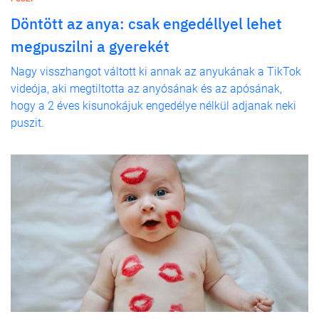
Döntött az anya: csak engedéllyel lehet
megpuszilni a gyerekét
Nagy visszhangot váltott ki annak az anyukának a TikTok
videója, aki megtiltotta az anyósának és az apósának,
hogy a 2 éves kisunokájuk engedélye nélkül adjanak neki
puszit.