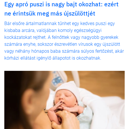
Egy apró puszi is nagy bajt okozhat: ezért
ne érintsük meg más újszülöttjét
Bár elsőre ártalmatlannak tűnhet egy kedves puszi egy
kisbaba arcára, valójában komoly egészségügyi
kockázatokat rejthet. A felnőttek vagy nagyobb gyerekek
számára enyhe, sokszor észrevétlen vírusok egy újszülött
vagy néhány hónapos baba számára súlyos fertőzést, akár
kórházi ellátást igénylő állapotot is okozhatnak.