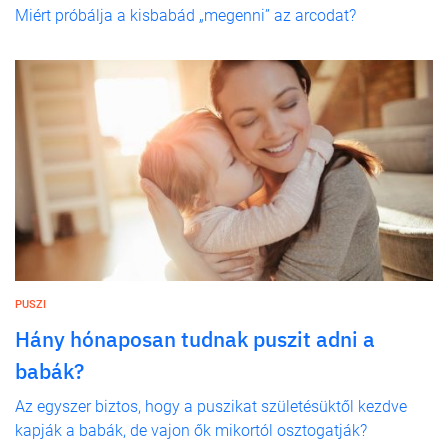
Miért próbálja a kisbabád „megenni” az arcodat?
PUSZI
Hány hónaposan tudnak puszit adni a
babák?
Az egyszer biztos, hogy a puszikat születésüktől kezdve
kapják a babák, de vajon ők mikortól osztogatják?