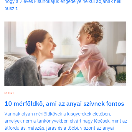
hogy a 2 éves kisunokájuk engedélye nélkül adjanak neki
puszit.
PUSZI
10 mérföldkő, ami az anyai szívnek fontos
Vannak olyan mérföldkövek a kisgyerekek életében,
amelyek nem a tankönyvekben elvárt nagy lépések, mint az
átfordulás, mászás, járás és a többi, viszont az anyai