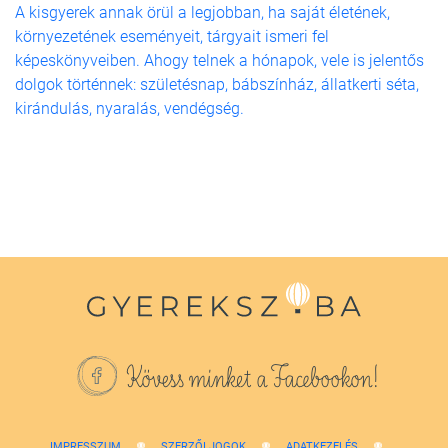
A kisgyerek annak örül a legjobban, ha saját életének,
környezetének eseményeit, tárgyait ismeri fel
képeskönyveiben. Ahogy telnek a hónapok, vele is jelentős
dolgok történnek: születésnap, bábszínház, állatkerti séta,
kirándulás, nyaralás, vendégség.
Kövess minket a Facebookon!
IMPRESSZUM
SZERZŐI JOGOK
ADATKEZELÉS