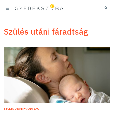
szülés utáni fáradtság
SZÜLÉS UTÁNI FÁRADTSÁG