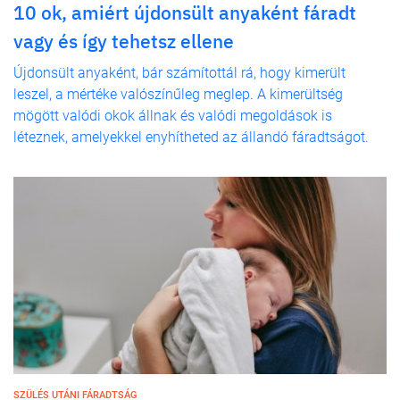
10 ok, amiért újdonsült anyaként fáradt
vagy és így tehetsz ellene
Újdonsült anyaként, bár számítottál rá, hogy kimerült
leszel, a mértéke valószínűleg meglep. A kimerültség
mögött valódi okok állnak és valódi megoldások is
léteznek, amelyekkel enyhítheted az állandó fáradtságot.
SZÜLÉS UTÁNI FÁRADTSÁG