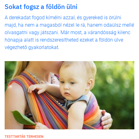
Sokat fogsz a földön ülni
A derekadat fogod kímélni azzal, és gyereked is örülni
majd, ha nem a magasból nézel le rá, hanem odaülsz mellé
olvasgatni vagy játszani. Már most, a várandósság kilenc
hónapja alatt is rendszeresítheted ezeket a földön ülve
végezhető gyakorlatokat.
TESTTARTÁS TERHESEN