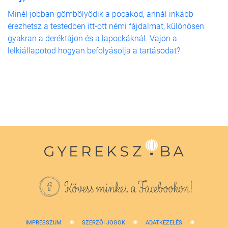
Minél jobban gömbölyödik a pocakod, annál inkább
érezhetsz a testedben itt-ott némi fájdalmat, különösen
gyakran a deréktájon és a lapockáknál. Vajon a
lelkiállapotod hogyan befolyásolja a tartásodat?
Kövess minket a Facebookon!
IMPRESSZUM
SZERZŐI JOGOK
ADATKEZELÉS