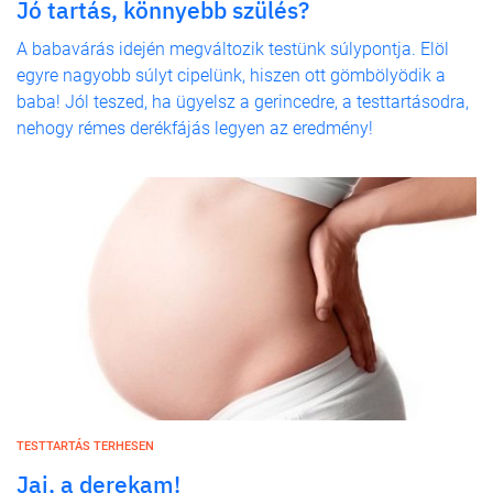
Jó tartás, könnyebb szülés?
A babavárás idején megváltozik testünk súlypontja. Elöl
egyre nagyobb súlyt cipelünk, hiszen ott gömbölyödik a
baba! Jól teszed, ha ügyelsz a gerincedre, a testtartásodra,
nehogy rémes derékfájás legyen az eredmény!
TESTTARTÁS TERHESEN
Jaj, a derekam!