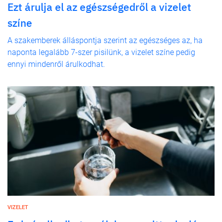
Ezt árulja el az egészségedről a vizelet
színe
A szakemberek álláspontja szerint az egészséges az, ha
naponta legalább 7-szer pisilünk, a vizelet színe pedig
ennyi mindenről árulkodhat.
VIZELET