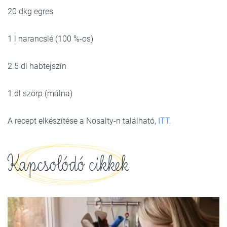
20 dkg egres
1 l narancslé (100 %-os)
2.5 dl habtejszín
1 dl szörp (málna)
A recept elkészítése a Nosalty-n található,
ITT
.
Kapcsolódó cikkek