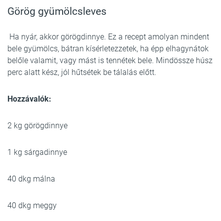
Görög gyümölcsleves
Ha nyár, akkor görögdinnye. Ez a recept amolyan mindent
bele gyümölcs, bátran kísérletezzetek, ha épp elhagynátok
belőle valamit, vagy mást is tennétek bele. Mindössze húsz
perc alatt kész, jól hűtsétek be tálalás előtt.
Hozzávalók:
2 kg görögdinnye
1 kg sárgadinnye
40 dkg málna
40 dkg meggy