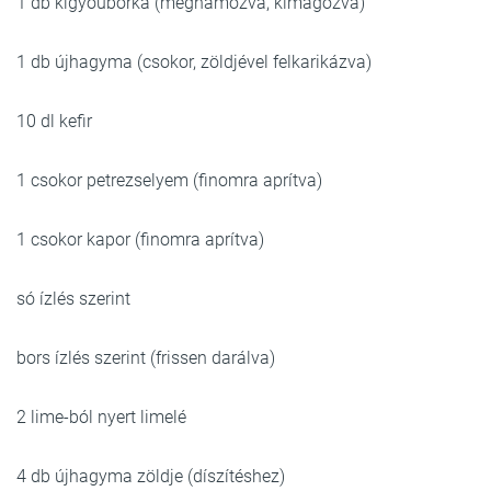
1 db kígyóuborka (meghámozva, kimagozva)
1 db újhagyma (csokor, zöldjével felkarikázva)
10 dl kefir
1 csokor petrezselyem (finomra aprítva)
1 csokor kapor (finomra aprítva)
só ízlés szerint
bors ízlés szerint (frissen darálva)
2 lime-ból nyert limelé
4 db újhagyma zöldje (díszítéshez)