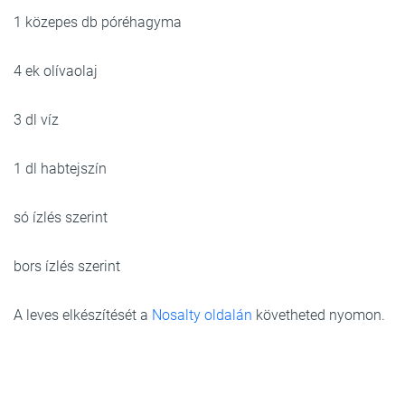
1 közepes db póréhagyma
4 ek olívaolaj
3 dl víz
1 dl habtejszín
só ízlés szerint
bors ízlés szerint
A leves elkészítését a
Nosalty oldalán
követheted nyomon.