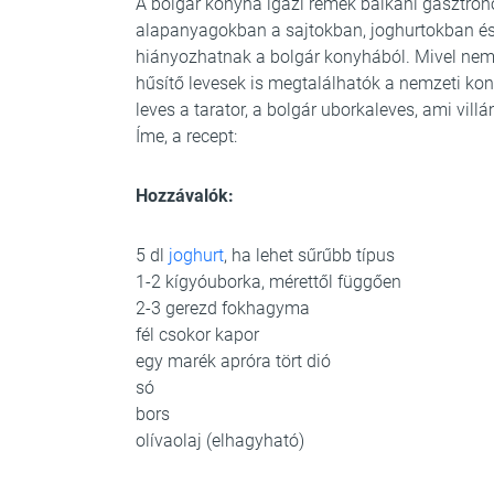
A bolgár konyha igazi remek balkáni gasztronó
alapanyagokban a sajtokban, joghurtokban és
hiányozhatnak a bolgár konyhából. Mivel nem 
hűsítő levesek is megtalálhatók a nemzeti ko
leves a tarator, a bolgár uborkaleves, ami vi
Íme, a recept:
Hozzávalók:
5 dl
joghurt
, ha lehet sűrűbb típus
1-2 kígyóuborka, mérettől függően
2-3 gerezd fokhagyma
fél csokor kapor
egy marék apróra tört dió
só
bors
olívaolaj (elhagyható)