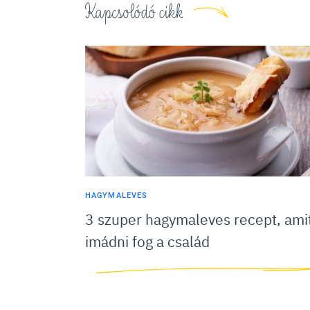
Kapcsolódó cikk
HAGYMALEVES
3 szuper hagymaleves recept, ami
imádni fog a család