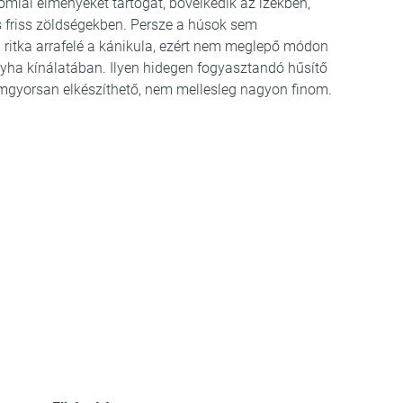
miai élményeket tartogat, bővelkedik az ízekben,
 friss zöldségekben. Persze a húsok sem
ritka arrafelé a kánikula, ezért nem meglepő módon
nyha kínálatában. Ilyen hidegen fogyasztandó hűsítő
llámgyorsan elkészíthető, nem mellesleg nagyon finom.