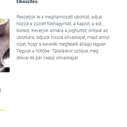
Elkészítés:
Reszeljük le a meghámozott uborkát, adjuk
hozzá a zúzott fokhagymát, a kaprot, a sót,
borsot. Keverjük simára a joghurtot, öntsük az
uborkára, adjunk hozzá olívaolajat, majd annyi
vizet, hogy a keverék megfelelő állagú legyen.
Tegyük a hűtőbe. Tálaláskor szórjuk meg
dióval és pár csepp olívaolajjal.
t