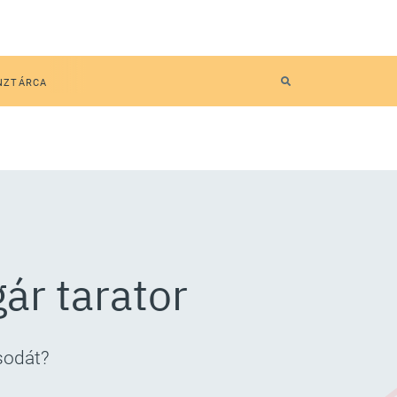
NZTÁRCA
gár tarator
sodát?