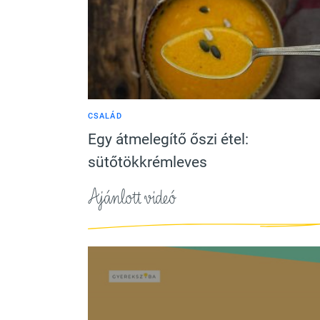
CSALÁD
Egy átmelegítő őszi étel:
sütőtökkrémleves
Ajánlott videó