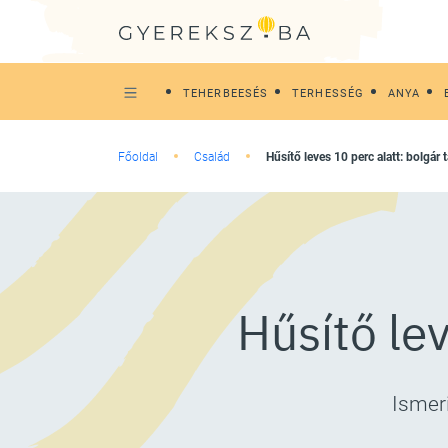
TEHERBEESÉS
TERHESSÉG
ANYA
Főoldal
Család
Hűsítő leves 10 perc alatt: bolgár 
Hűsítő lev
Ismer