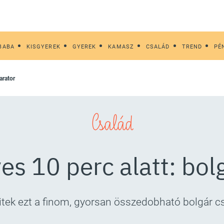
BABA
KISGYEREK
GYEREK
KAMASZ
CSALÁD
TREND
PÉ
tarator
Család
es 10 perc alatt: bol
itek ezt a finom, gyorsan összedobható bolgár c