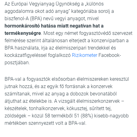
Az Európai Vegyianyag Ügynökség a „különös
aggodalomra okot adó anyag” kategóriába sorolj a
biszfenol-A (BPA) nevű vegyi anyagot, mivel
hormonkárosító hatása miatt negatívan hat a
termékenységre
. Most egy német fogyasztóvédő szervezet
felmérése szerint általánosan elterjedt a konzerviparban a
BPA használata, írja az élelmiszeripari trendekkel és
kockázatfigyeléssel foglalkozó
Rizikometer
Facebook-
posztjában.
BPA-val a fogyasztók elsősorban élelmiszereken keresztül
jutnak hozzá, és az egyik fő forrásnak a konzervek
számítanak, mivel az anyag a dobozok bevonatából
átjuthat az ételekbe is. A vizsgált élelmiszerkonzervek –
készételek, tonhalkonzervek, kókusztej, sűrített tej,
zöldségek – közül 58 termékből 51 (88%) kisebb-nagyobb
mértékben szennyezett volt a BPA-val.