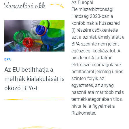
Az Európai
Kapcsolódó cikk
Élelmiszerbiztonsági
Hatóság 2023-ban a
korábbinak a húszezred
(!) részére csökkentette
azt a szintet, amely alatt a
BPA szerinte nem jelent
egészségi kockázatot. A
biszfenol-A tartalmú
BPA
élelmiszercsomagolások
Az EU betilthatja a
betiltásáról jelenleg uniós
mellrák kialakulását is
szinten folyik az
egyeztetés, az anyag
okozó BPA-t
használata már több más
termékkategóriában tilos,
hívta fel a figyelmet a
Rizikometer.