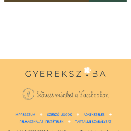
0
seconds
of
1
minute,
38
seconds
Kövess minket a Facebookon!
IMPRESSZUM
SZERZŐI JOGOK
ADATKEZELÉS
FELHASZNÁLÁSI FELTÉTELEK
TARTALMI SZABÁLYZAT