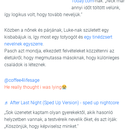
Today.com
-nak. „Nick már
annyi időt töltött velünk,
így logikus volt, hogy tovább neveljük.”
Közben a nőnek és párjának, Luke-nak született egy
kisbabájuk is, így most egy totyogót és
egy tinédzsert
nevelnek egyszerre
.
Pasch azt mondja, elkezdett felvételeket közzétenni az
életükről, hogy megmutassa másoknak, hogy különleges
családok is léteznek.
@coffee4lifesage
He really thought i was lying
♬ After Last Night (Sped Up Version) - sped up nightcore
„Sok üzenetet kaptam olyan gyerekektől, akik hasonló
helyzetben vannak, a testvéreik nevelik őket, és azt írják:
„Köszönjük, hogy képviselsz minket.”