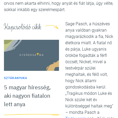
orvos nem akarta elhinni, hogy anyát és fiát látja, úgy vélte,
sokkal inkább egy szerelmespárt.
Sage Pasch, a húszéves
Kapcsolódó cikk
anya valóban gyakran
magyarázkodik a fia, Nick
életkora miatt. A fiatal nő
és párja, Luke ugyanis
örökbe fogadták a férfi
öccsét, Nicket, mivel a
testvérpár szülei
meghaltak, és félő volt,
SZTÁRANYUKA
hogy Nick állami
5 magyar híresség,
gondoskodásba kerül.
„Tragikus módon Luke és
aki nagyon fiatalon
Nick szülei két év
lett anya
különbséggel haltak meg”
– mondta Pasch a