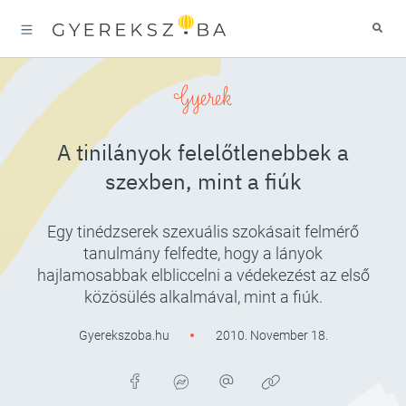
Gyerek
A tinilányok felelőtlenebbek a
szexben, mint a fiúk
Egy tinédzserek szexuális szokásait felmérő
tanulmány felfedte, hogy a lányok
hajlamosabbak elbliccelni a védekezést az első
közösülés alkalmával, mint a fiúk.
Gyerekszoba.hu
2010. November 18.