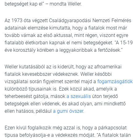
betegséget kap el” – mondta Weller.
Az 1973 óta végzett Családgyarapodási Nemzeti Felmérés
adatainak elemzése kimutatta, hogy a fiatalok most már
tovább várnak az első aktussal, mint régen, viszont egyre
fiatalabb életkorban kapnak el nemi betegségeket. “A 15-19
éve korosztály körében a leggyakoribbak a fertőzések.”
Weller kutatásából az is kiderült, hogy az afroamerikai
fiatalok kevesebbszer védekeznek. Weller későbbi
vizsgálatai során figyelmet szentel majd a
fogamzásgátlók
különböző típusainak is. Ezek közül akad, amelyik a
teherbeesést gátolja, mások
a szexuális
úton terjedő
betegségek ellen védenek, és akad olyan, ami mindkettő
ellen hatásos, például
a gumi óvszer
.
Ezen kívül foglalkozik még azzal is, hogy a párkapcsolat
típusa befolyásolja-e a védekezés módját. “A fiatalok talán