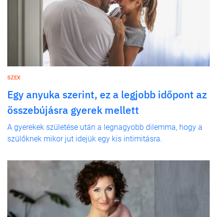
SZEX
Egy anyuka szerint, ez a legjobb időpont az
összebújásra gyerek mellett
A gyerekek születése után a legnagyobb dilemma, hogy a
szülőknek mikor jut idejük egy kis intimitásra.