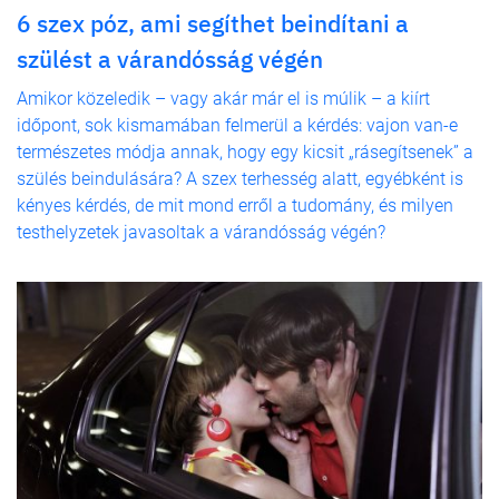
6 szex póz, ami segíthet beindítani a
szülést a várandósság végén
Amikor közeledik – vagy akár már el is múlik – a kiírt
időpont, sok kismamában felmerül a kérdés: vajon van-e
természetes módja annak, hogy egy kicsit „rásegítsenek” a
szülés beindulására? A szex terhesség alatt, egyébként is
kényes kérdés, de mit mond erről a tudomány, és milyen
testhelyzetek javasoltak a várandósság végén?