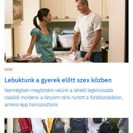
SZEX
Lebuktunk a gyerek előtt szex közben
Nemrégiben megtörtént velünk a lehető legkínosabb
családi incidens: a lányom ránk nyitott a fürdőszobában,
amikor épp hancúroztunk.