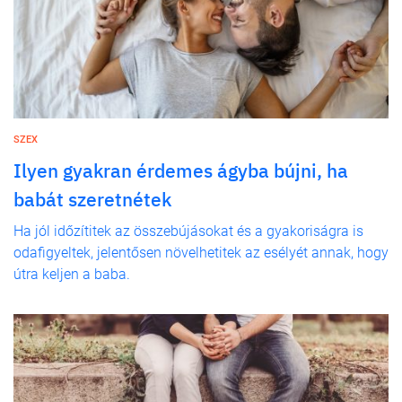
SZEX
Ilyen gyakran érdemes ágyba bújni, ha
babát szeretnétek
Ha jól időzítitek az összebújásokat és a gyakoriságra is
odafigyeltek, jelentősen növelhetitek az esélyét annak, hogy
útra keljen a baba.