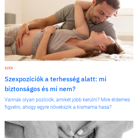
SZEX
Szexpozíciók a terhesség alatt: mi
biztonságos és mi nem?
Vannak olyan pozíciók, amiket jobb kerülni? Mire érdemes
figyelni, ahogy egyre növekszik a kismama hasa?