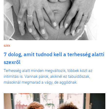
SZEX
7 dolog, amit tudnod kell a terhesség alatti
szexről
Terhesség alatt minden megváltozik, többek közt az
intimitás is. Vannak párok, akiknél ez tabuidőszak,
másoknál megmarad a vágy, de aggódnak.