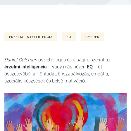
ÉRZELMI INTELLIGENCIA
EQ
GYEREK
Daniel Goleman
pszichológus és újságíró szerint az
érzelmi intelligencia
– vagy más néven
EQ
– öt
összetevőből áll: öntudat, önszabályozás, empátia,
szociális készségek és belső motiváció.