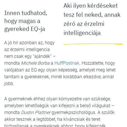
Aki ilyen kérdéseket
Innen tudhatod,
tesz fel neked, annak
hogy magas a
zéró az érzelmi
gyereked EQ-ja
intelligenciája
A jó hír azonban az, hogy
az érzelmi intelligencia
nem csak egy “ajándék” –
mondta
Michele Borba
a
HuffPostnak
. Hozzátette, hogy
valójában az EQ egy olyan képesség, amelyet meg lehet
tanítani a gyerekeknek, minél korábban elkezdve, annál
jobb.
A gyermeknek ehhez olyan környezetre van szüksége,
amelyben lehetőségük van kifejezni a belső világukat –
mondta
Dustin Plattner
gyermekpszichológus. A szülők
akkor tesznek a legtöbbet, ha kíváncsiak és teret
biztosítanak a gyerekeiknek ahhoz, hogy kifejezzék