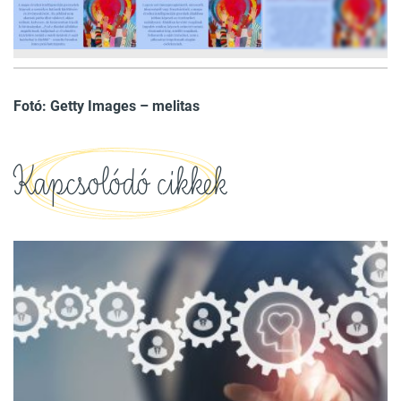
7
FOTÓ
Fotó: Getty Images – melitas
Kapcsolódó cikkek