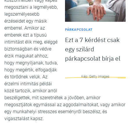
köszönhetően vagy képes
megosztani a legmélyebb,
legszemélyesebb
érzéseidet egy másik
emberrel. Amikor az
PÁRKAPCSOLAT
emberek ezt a típusú
Ezt a 7 kérdést csak
intimitást élik meg, eléggé
egy szilárd
biztonságban és védve
érzik magukat ahhoz,
párkapcsolat bírja el
hogy megnyíljanak, tudva,
hogy megértik, elfogadják
és törődnek velük. Az
Kép: Getty Images
érzelmi intimitás példái
közé tartozik, amikor arról
beszélgettek, mit szeretnétek a jövőben, amikor
megosztjátok egymással az aggodalmaitokat, vagy amikor
egy munkahelyi stresszes eseményről beszélsz, és
vigasztalást kapsz.