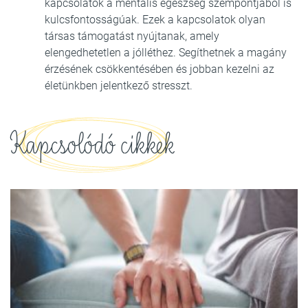
kapcsolatok a mentális egészség szempontjából is
kulcsfontosságúak. Ezek a kapcsolatok olyan
társas támogatást nyújtanak, amely
elengedhetetlen a jólléthez. Segíthetnek a magány
érzésének csökkentésében és jobban kezelni az
életünkben jelentkező stresszt.
Kapcsolódó cikkek