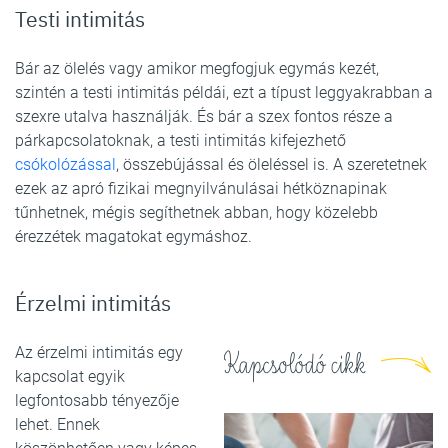
Testi intimitás
Bár az ölelés vagy amikor megfogjuk egymás kezét,
szintén a testi intimitás példái, ezt a típust leggyakrabban a
szexre utalva használják. És bár a szex fontos része a
párkapcsolatoknak, a testi intimitás kifejezhető
csókolózással
, összebújással és öleléssel is. A szeretetnek
ezek az apró fizikai megnyilvánulásai hétköznapinak
tűnhetnek, mégis segíthetnek abban, hogy közelebb
érezzétek magatokat egymáshoz.
Érzelmi intimitás
Az érzelmi intimitás egy
Kapcsolódó cikk
kapcsolat egyik
legfontosabb tényezője
lehet. Ennek