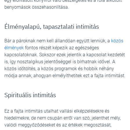
egy elolvasott könyvről való beszélgetés és a róla alkotott
benyomások összehasonlítása.
Élményalapú, tapasztalati intimitás
Bár a pároknak nem kell állandóan együtt lenniük, a
közös
élmények
fontos részét képezik az egészséges
kapcsolatoknak. Sokszor ezek jelentik a kapcsolat kezdetét
is, így nosztalgikus jelentőséggel is bírhatnak idővel. A
közös időtöltés, a közös programok és hobbik néhány
módja annak, ahogyan elmélyíthetitek ezt a fajta intimitást.
Spirituális intimitás
Ez a fajta intimitás utalhat vallási elképzelésekre és
hiedelmekre, de nem csupán erről van szó, jelenthet mély,
valódi meggyőződéseket és az értékek megosztását,