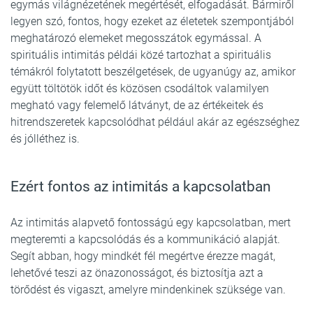
egymás világnézetének megértését, elfogadását. Bármiről
legyen szó, fontos, hogy ezeket az életetek szempontjából
meghatározó elemeket megosszátok egymással. A
spirituális intimitás példái közé tartozhat a spirituális
témákról folytatott beszélgetések, de ugyanúgy az, amikor
együtt töltötök időt és közösen csodáltok valamilyen
megható vagy felemelő látványt, de az értékeitek és
hitrendszeretek kapcsolódhat például akár az egészséghez
és jólléthez is.
Ezért fontos az intimitás a kapcsolatban
Az intimitás alapvető fontosságú egy kapcsolatban, mert
megteremti a kapcsolódás és a kommunikáció alapját.
Segít abban, hogy mindkét fél megértve érezze magát,
lehetővé teszi az önazonosságot, és biztosítja azt a
törődést és vigaszt, amelyre mindenkinek szüksége van.