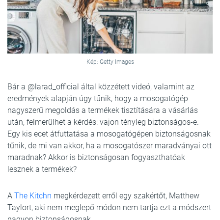
Kép: Getty Images
Bár a @larad_official által közzétett videó, valamint az
eredmények alapján úgy tűnik, hogy a mosogatógép
nagyszerű megoldás a termékek tisztítására a vásárlás
után, felmerülhet a kérdés: vajon tényleg biztonságos-e.
Egy kis ecet átfuttatása a mosogatógépen biztonságosnak
tűnik, de mi van akkor, ha a mosogatószer maradványai ott
maradnak? Akkor is biztonságosan fogyaszthatóak
lesznek a termékek?
A
The Kitchn
megkérdezett erről egy szakértőt, Matthew
Taylort, aki nem meglepő módon nem tartja ezt a módszert
nagyon biztonságosnak.