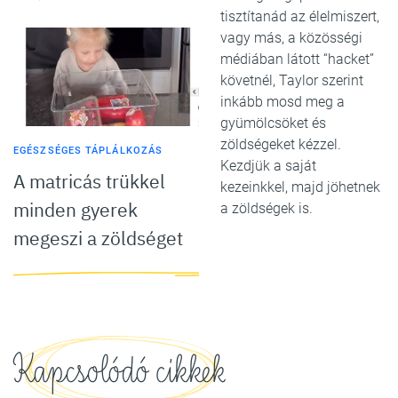
tisztítanád az élelmiszert,
vagy más, a közösségi
médiában látott “hacket”
követnél, Taylor szerint
inkább mosd meg a
gyümölcsöket és
zöldségeket kézzel.
EGÉSZSÉGES TÁPLÁLKOZÁS
Kezdjük a saját
A matricás trükkel
kezeinkkel, majd jöhetnek
minden gyerek
a zöldségek is.
megeszi a zöldséget
Kapcsolódó cikkek