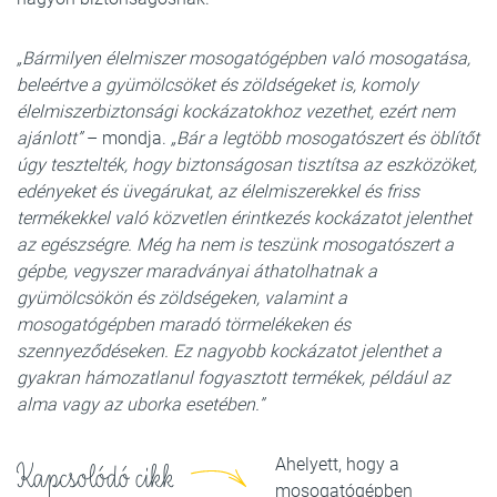
„Bármilyen élelmiszer mosogatógépben való mosogatása,
beleértve a gyümölcsöket és zöldségeket is, komoly
élelmiszerbiztonsági kockázatokhoz vezethet, ezért nem
ajánlott”
– mondja.
„Bár a legtöbb mosogatószert és öblítőt
úgy tesztelték, hogy biztonságosan tisztítsa az eszközöket,
edényeket és üvegárukat, az élelmiszerekkel és friss
termékekkel való közvetlen érintkezés kockázatot jelenthet
az egészségre. Még ha nem is teszünk mosogatószert a
gépbe, vegyszer maradványai áthatolhatnak a
gyümölcsökön és zöldségeken, valamint a
mosogatógépben maradó törmelékeken és
szennyeződéseken. Ez nagyobb kockázatot jelenthet a
gyakran hámozatlanul fogyasztott termékek, például az
alma vagy az uborka esetében.”
Ahelyett, hogy a
Kapcsolódó cikk
mosogatógépben