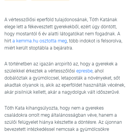
A vértesszőlősi eperföld tulajdonosának, Tóth Katának
elege lett a fékevesztett gyerekekből, ezért úgy döntött,
hogy mostantól 6 év alatti látogatókat nem fogadnak. A
hírt
a kemma.hu osztotta meg
, több indokot is felsorolva,
miért került stoptábla a bejáratra.
A történetben az igazán arcpirító az, hogy a gyerekek a
szüleikkel érkeztek a vértesszőlősi
epresbe
, ahol
dobálóztak a gyümölccsel, letaposták a növényeket, sőt
akadtak olyanok is, akik az eperföldet használták vécének,
akár pisilniük kellett, akár a nagydolguk vált időszerűvé.
Tóth Kata kihangsúlyozta, hogy nem a gyerekes
családokra orrolt meg általánosságban véve, hanem a
szülői felügyelet hiánya késztette a döntésre. Az újonnan
bevezetett intézkedéssel nemcsak a gyümölcsökre