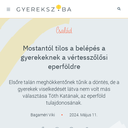
Család
Mostantól tilos a belépés a
gyerekeknek a vértesszőlősi
eperföldre
Elsőre talán meghökkentőnek tűnik a döntés, de a
gyerekek viselkedését látva nem volt más
választása Tóth Katának, az eperföld
tulajdonosának.
Bagaméri Viki
2024. Május 11.