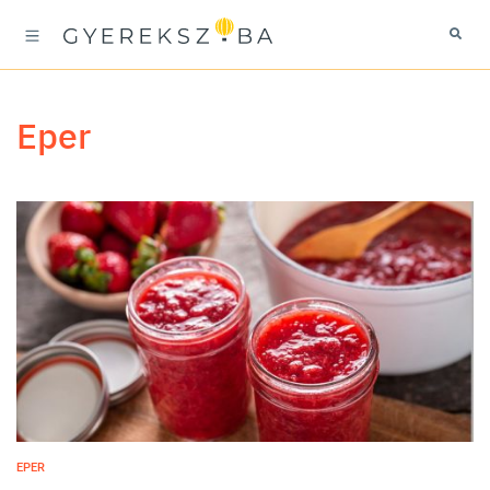
eper
EPER