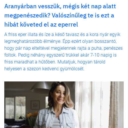
Aranyárban vesszük, mégis két nap alatt
megpenészedik? Valószínűleg te is ezt a
hibát követed el az eperrel
A friss eper illata és íze a késő tavasz és a kora nyár egyik
legmeghatározóbb élménye. Épp ezért olyan bosszantó,
hogy pár nap elteltével megjelennek rajta a puha, penészes
foltok. Pedig néhány egyszerű trükkel akár 7-10 napig is
friss maradhat a hűtőben. Mutatjuk, hogyan tárold
helyesen a szezon kedvenc gyümölcsét.