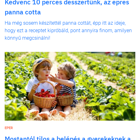
Kedvenc 10 perces desszertünk, az epres
panna cotta
Ha még sosem készítettél panna cottát, épp itt az ideje,
hogy ezt a receptet kipróbáld, pont annyira finom, amilyen
könnyű megcsinálni!
EPER
Mostantól tilos a belépés a gyerekeknek a