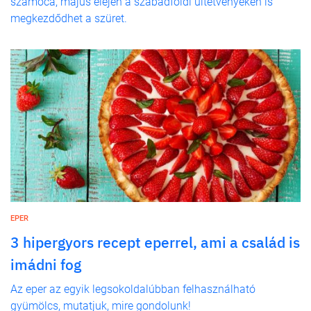
szamóca, május elején a szabadföldi ültetvényeken is
megkezdődhet a szüret.
EPER
3 hipergyors recept eperrel, ami a család is
imádni fog
Az eper az egyik legsokoldalúbban felhasználható
gyümölcs, mutatjuk, mire gondolunk!