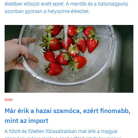
életében először evett epret. A mentők és a bátorságpolip
azonban gyorsan a helyszínre érkeztek.
EPER
Már érik a hazai szamóca, ezért finomabb,
mint az import
A fűtött és fűtetlen fóliasátrakban már érik a magyar