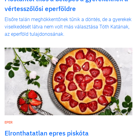
vértesszőlősi eperföldre
Elsőre talán meghökkentőnek tűnik a döntés, de a gyerekek
viselkedését látva nem volt más választása Tóth Katának,
az eperföld tulajdonosának.
EPER
Elronthatatlan epres piskóta