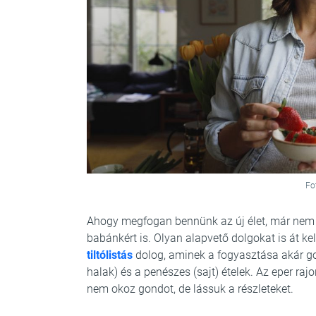
Fo
Ahogy megfogan bennünk az új élet, már nem 
babánkért is. Olyan alapvető dolgokat is át ke
tiltólistás
dolog, aminek a fogyasztása akár gon
halak) és a penészes (sajt) ételek. Az eper r
nem okoz gondot, de lássuk a részleteket.