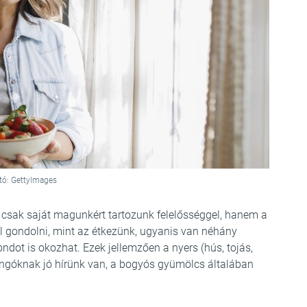
tó: GettyImages
csak saját magunkért tartozunk felelősséggel, hanem a
ll gondolni, mint az étkezünk, ugyanis van néhány
dot is okozhat. Ezek jellemzően a nyers (hús, tojás,
ajongóknak jó hírünk van, a bogyós gyümölcs általában