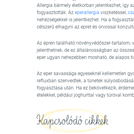
Allergia bármely életkorban jelentkezhet, így
fogyasztották. Az
eperallergia
viszketéssel,
cs
nehézségekkel is jelentkezhet. Ha a fogyasztá
célszerű elhagyni az epret és orvossal konzultá
Az epren található növényvédőszer-tartalom, 
jelenthetnek, de ez általánosságban az össze
eper ugyan nehezebben mosható, de alapos ti
Az eper savassága egyeseknél kellemetlen gyo
refluxban szenvedtek, a tünetek súlyosbodás
fogyasztása után. Ha ez bekövetkezik, érdem
ételekkel, például joghurttal vagy túróval ko
Kapcsolódó cikkek