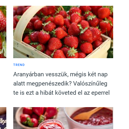
TREND
Aranyárban vesszük, mégis két nap
alatt megpenészedik? Valószínűleg
te is ezt a hibát követed el az eperrel