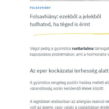
FOLSAVHIÁNY
Folsavhiány: ezekből a jelekből
tudhatod, ha téged is érint
Végül pedig a gyümölcs
rosttartalma
támogatj
kapcsolatos problémákon, ami a hormonális vá
Az eper kockázatai terhesség alatt
A gyümölcs rengeteg pozitív hatása mellett el
várandósság során kerülendő ételek között.
A legtöbben elsősorban az allergiás reakció 
volt az eperre, vagy valaki a családjában érzé