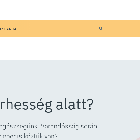
NZTÁRCA
rhesség alatt?
z egészségünk. Várandósság során
 eper is köztük van?