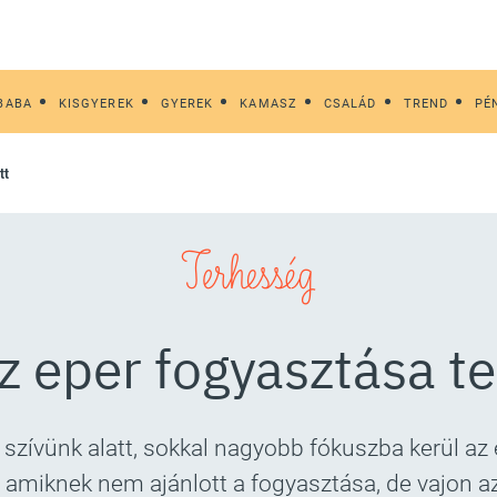
BABA
KISGYEREK
GYEREK
KAMASZ
CSALÁD
TREND
PÉ
tt
Terhesség
z eper fogyasztása te
 szívünk alatt, sokkal nagyobb fókuszba kerül a
, amiknek nem ajánlott a fogyasztása, de vajon az