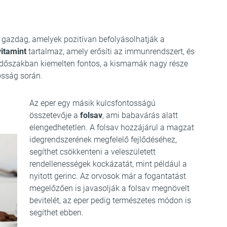
gazdag, amelyek pozitívan befolyásolhatják a
vitamint
tartalmaz, amely erősíti az immunrendszert, és
 időszakban kiemelten fontos, a kismamák nagy része
sság során.
Az eper egy másik kulcsfontosságú
összetevője a
folsav
, ami babavárás alatt
elengedhetetlen. A folsav hozzájárul a magzat
idegrendszerének megfelelő fejlődéséhez,
segíthet csökkenteni a veleszületett
rendellenességek kockázatát, mint például a
nyitott gerinc. Az orvosok már a fogantatást
megelőzően is javasolják a folsav megnövelt
bevitelét, az eper pedig természetes módon is
segíthet ebben.