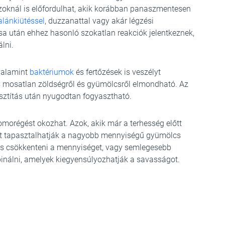
 azoknál is előfordulhat, akik korábban panaszmentesen
alánkiütéssel
, duzzanattal vagy akár légzési
sa után ehhez hasonló szokatlan reakciók jelentkeznek,
lni.
valamint
baktériumok
és fertőzések is veszélyt
s mosatlan zöldségről és gyümölcsről elmondható. Az
sztítás után nyugodtan fogyasztható.
morégést okozhat. Azok, akik már a terhesség előtt
át tapasztalhatják a nagyobb mennyiségű gyümölcs
es csökkenteni a mennyiséget, vagy semlegesebb
mbinálni, amelyek kiegyensúlyozhatják a savasságot.