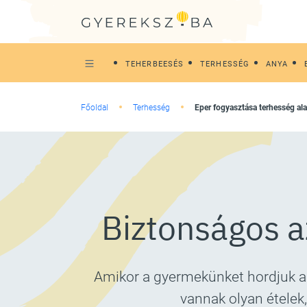
TEHERBEESÉS
TERHESSÉG
ANYA
Főoldal
Terhesség
Eper fogyasztása terhesség ala
Biztonságos a
Amikor a gyermekünket hordjuk a
vannak olyan ételek