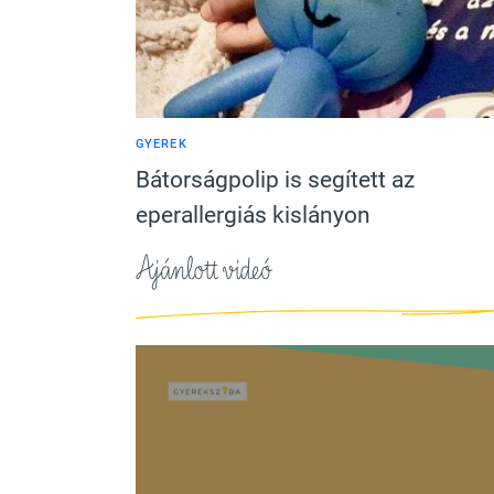
GYEREK
Bátorságpolip is segített az
eperallergiás kislányon
Ajánlott videó