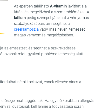
Az eperben található
A-vitamin
javíthatja a
látást és megelőzheti a szemproblémákat. A
kálium
pedig szerepet játszhat a vérnyomás
szabályozásában, ami segíthet a
preeklampszia
vagy más néven, terhességi
magas vérnyomás megelőzésében.
a az emésztést, és segíthet a székrekedéssel
ltozások miatt gyakori probléma terhesség alatt.
őfordulhat némi kockázat, ennek ellenére nincs a
lehetősége miatt aggódnak. Ha egy nő korábban allergiás
keny rá, óvatosnak kell lennie a fogyasztása során.