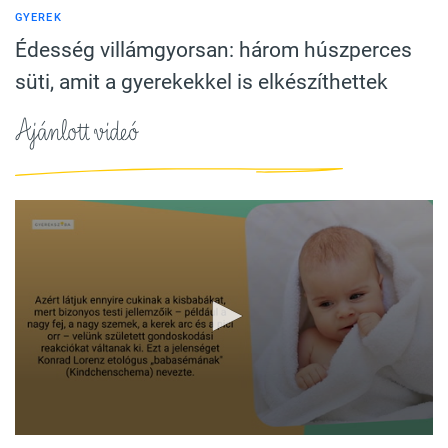
GYEREK
Édesség villámgyorsan: három húszperces
süti, amit a gyerekekkel is elkészíthettek
Ajánlott videó
0