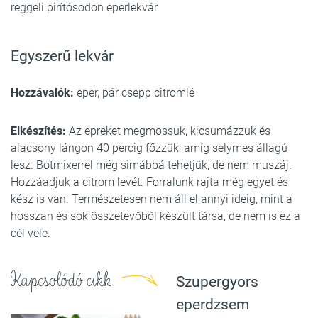
reggeli pirítósodon eperlekvár.
Egyszerű lekvár
Hozzávalók:
eper, pár csepp citromlé
Elkészítés:
Az epreket megmossuk, kicsumázzuk és
alacsony lángon 40 percig főzzük, amíg selymes állagú
lesz. Botmixerrel még simábbá tehetjük, de nem muszáj.
Hozzáadjuk a citrom levét. Forralunk rajta még egyet és
kész is van. Természetesen nem áll el annyi ideig, mint a
hosszan és sok összetevőből készült társa, de nem is ez a
cél vele.
Kapcsolódó cikk
Szupergyors
eperdzsem