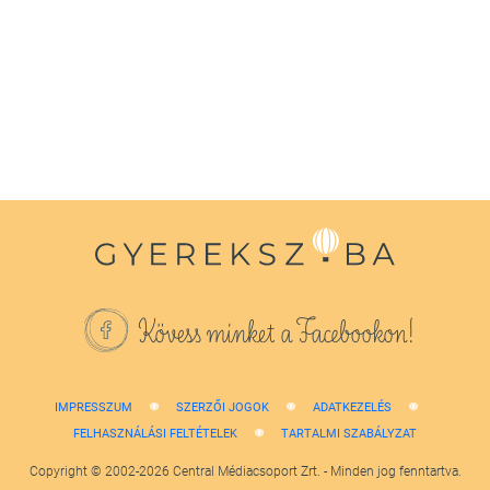
seconds
of
1
minute,
38
seconds
Kövess minket a Facebookon!
IMPRESSZUM
SZERZŐI JOGOK
ADATKEZELÉS
FELHASZNÁLÁSI FELTÉTELEK
TARTALMI SZABÁLYZAT
Copyright © 2002-2026 Central Médiacsoport Zrt. - Minden jog fenntartva.