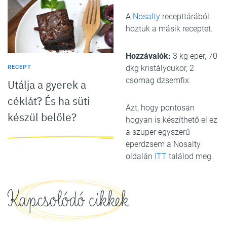
A
Nosalty
recepttárából
hoztuk a másik receptet.
Hozzávalók:
3 kg eper, 70
dkg kristálycukor, 2
RECEPT
csomag dzsemfix.
Utálja a gyerek a
céklát? És ha süti
Azt, hogy pontosan
készül belőle?
hogyan is készíthető el ez
a szuper egyszerű
eperdzsem a Nosalty
oldalán
ITT
találod meg.
Kapcsolódó cikkek