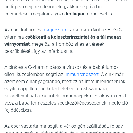
pedig ez még nem lenne elég, akkor segíti a bőr
petyhüdését megakadályozó
kollagén
termelését is.
Az eper kálium és
magnézium
tartalmán kívül az E- és C-
vitaminja
csökkenti a koleszterinszintet és a túl magas
vérnyomást
, megelőzi a trombózist és a vérerek
beszűkülését, így az infarktust is.
A cink és a C-vitamin páros a vírusok és a baktériumok
elleni küzdelemben segíti az
immunrendszert
. A cink már
azért sem elhanyagolandó, mert ez az immunrendszerünk
egyik alappillére, nélkülözhetetlen a test számára,
közvetlenül hat a különféle immunsejtekre és aktívan részt
vesz a baba természetes védekezőképességének megfelelő
fejlődésében.
Az eper vastartalma segíti a vér oxigén szállítását, folsav