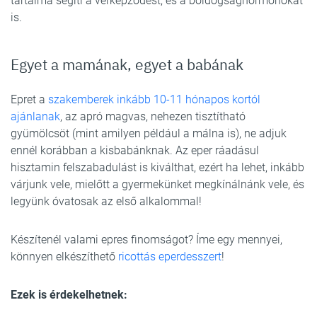
tartalma segíti a vérképződést, és a boldogsághormonokat
is.
Egyet a mamának, egyet a babának
Epret a
szakemberek inkább 10-11 hónapos kortól
ajánlanak
, az apró magvas, nehezen tisztítható
gyümölcsöt (mint amilyen például a málna is), ne adjuk
ennél korábban a kisbabánknak. Az eper ráadásul
hisztamin felszabadulást is kiválthat, ezért ha lehet, inkább
várjunk vele, mielőtt a gyermekünket megkínálnánk vele, és
legyünk óvatosak az első alkalommal!
Készítenél valami epres finomságot? Íme egy mennyei,
könnyen elkészíthető
ricottás eperdesszert
!
Ezek is érdekelhetnek: