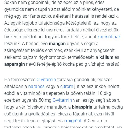
Sokan nem gondolnák, de az eper, ez a piros, édes
gyümölcs nem csupán az ízlelőbimbóinkat kényezteti, de
még egy sor fantasztikus élettani hatással is rendelkezik.
Az egyik legjobb tulajdonsága kétségtelenül az, hogy az
édessége ellenére lelkiismeret-furdalás nélkül élvezhetjük,
hiszen minél többet fogyasztunk belőle, annál
karcsúbbak
leszünk. A benne lévő
mangán
ugyanis segíti a
zsírégetésért felelős enzimek, ezenkívül az anyagcserét
serkentő pajzsmirigyhormonok termelődését, a
kálium
és
asparagin
nevű fehérje-építő kocka pedig vízhajtó hatású.
Ha természetes
C-vitamin
forrásra gondolunk, először
általában a
narancs
vagy a
citrom
jut az eszünkbe, holott
ebből a vitaminból az eperben is bőven találni,10 dkg
eperben ugyanis 50 mg
C-vitamin
van, és így segít abban,
hogy a vér folyékony maradjon, a
bioaspirin
tartalma pedig
csökkenti a gyulladást és fékezi a fájdalmat, ezen kívül
segít leküzdeni a fejfájást és a
migrént
. A C-vitamin
tartalma ezen kívül erősíti a hajszálereket és a sejtfalat. Ha