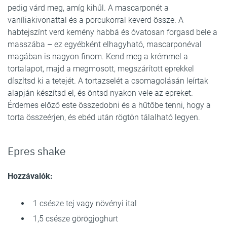
pedig várd meg, amíg kihűl. A mascarponét a
vaníliakivonattal és a porcukorral keverd össze. A
habtejszínt verd kemény habbá és óvatosan forgasd bele a
masszába – ez egyébként elhagyható, mascarponéval
magában is nagyon finom. Kend meg a krémmel a
tortalapot, majd a megmosott, megszárított eprekkel
díszítsd ki a tetejét. A tortazselét a csomagolásán leírtak
alapján készítsd el, és öntsd nyakon vele az epreket.
Érdemes előző este összedobni és a hűtőbe tenni, hogy a
torta összeérjen, és ebéd után rögtön tálalható legyen.
Epres shake
Hozzávalók:
1 csésze tej vagy növényi ital
1,5 csésze görögjoghurt