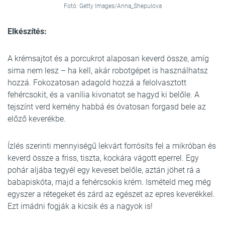
Fotó: Getty Images/Anna_Shepulova
Elkészítés:
A krémsajtot és a porcukrot alaposan keverd össze, amíg
sima nem lesz – ha kell, akár robotgépet is használhatsz
hozzá. Fokozatosan adagold hozzá a felolvasztott
fehércsokit, és a vanília kivonatot se hagyd ki belőle. A
tejszínt verd kemény habbá és óvatosan forgasd bele az
előző keverékbe.
Ízlés szerinti mennyiségű lekvárt forrósíts fel a mikróban és
keverd össze a friss, tiszta, kockára vágott eperrel. Egy
pohár aljába tegyél egy keveset belőle, aztán jöhet rá a
babapiskóta, majd a fehércsokis krém. Ismételd meg még
egyszer a rétegeket és zárd az egészet az epres keverékkel.
Ezt imádni fogják a kicsik és a nagyok is!