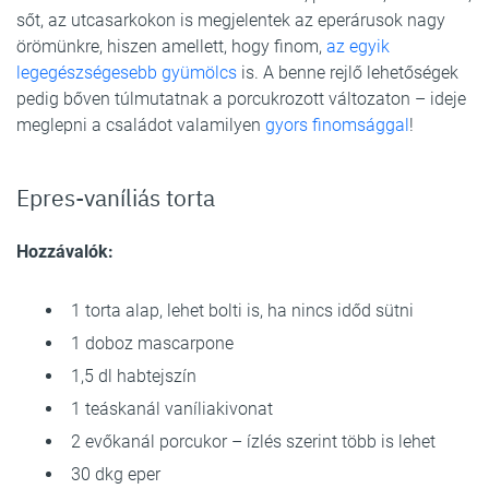
sőt, az utcasarkokon is megjelentek az eperárusok nagy
örömünkre, hiszen amellett, hogy finom,
az egyik
legegészségesebb gyümölcs
is. A benne rejlő lehetőségek
pedig bőven túlmutatnak a porcukrozott változaton – ideje
meglepni a családot valamilyen
gyors finomsággal
!
Epres-vaníliás torta
Hozzávalók:
1 torta alap, lehet bolti is, ha nincs időd sütni
1 doboz mascarpone
1,5 dl habtejszín
1 teáskanál vaníliakivonat
2 evőkanál porcukor – ízlés szerint több is lehet
30 dkg eper