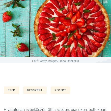
Fotó: Getty Images/Elena_Danileiko
EPER
DESSZERT
RECEPT
Hivatalosan is beköszöntött a szezon, piacokon, boltokban,