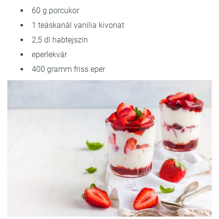
60 g porcukor
1 teáskanál vanília kivonat
2,5 dl habtejszín
eperlekvár
400 gramm friss eper