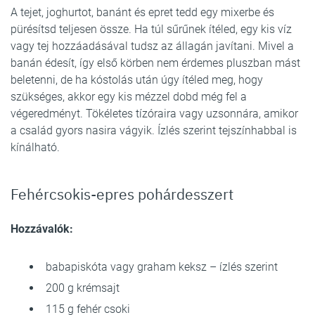
A tejet, joghurtot, banánt és epret tedd egy mixerbe és
pürésítsd teljesen össze. Ha túl sűrűnek ítéled, egy kis víz
vagy tej hozzáadásával tudsz az állagán javítani. Mivel a
banán édesít, így első körben nem érdemes pluszban mást
beletenni, de ha kóstolás után úgy ítéled meg, hogy
szükséges, akkor egy kis mézzel dobd még fel a
végeredményt. Tökéletes tízóraira vagy uzsonnára, amikor
a család gyors nasira vágyik. Ízlés szerint tejszínhabbal is
kínálható.
Fehércsokis-epres pohárdesszert
Hozzávalók:
babapiskóta vagy graham keksz – ízlés szerint
200 g krémsajt
115 g fehér csoki