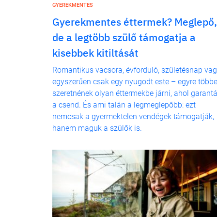
GYEREKMENTES
Gyerekmentes éttermek? Meglepő,
de a legtöbb szülő támogatja a
kisebbek kitiltását
Romantikus vacsora, évforduló, születésnap va
egyszerűen csak egy nyugodt este – egyre több
szeretnének olyan éttermekbe járni, ahol garantá
a csend. És ami talán a legmeglepőbb: ezt
nemcsak a gyermektelen vendégek támogatják,
hanem maguk a szülők is.