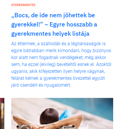
GYEREKMENTES
„Bocs, de ide nem jöhettek be
gyerekkel!” – Egyre hosszabb a
gyerekmentes helyek listája
Az éttermek, a szállodák és a légitársaságok is
egyre bátrabban merik kimondani, hogy bizonyos
kor alatt nem fogadnak vendégeket, még akkor
sem, ha ezzel (elvileg) bevételtől esnek el. Azoktól
ugyanis, akik kifejezetten ilyen helyre vágynak,
felárat kérnek a gyerekmentes övezettel együtt
járó csendért és nyugalomért.