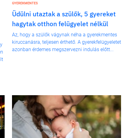
GYEREKMENTES
Üdülni utaztak a szülők, 5 gyereket
hagytak otthon felügyelet nélkül
Az, hogy a szülők vágynak néha a gyerekmentes
kiruccanásra, teljesen érthető. A gyerekfelügyeletet
gy
azonban érdemes megszervezni indulás előtt...
en
lt