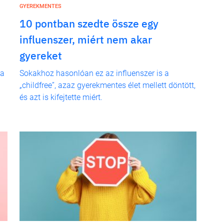
GYEREKMENTES
10 pontban szedte össze egy
influenszer, miért nem akar
gyereket
 a
Sokakhoz hasonlóan ez az influenszer is a
„childfree”, azaz gyerekmentes élet mellett döntött,
és azt is kifejtette miért.