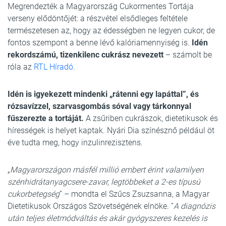
Megrendezték a Magyarország Cukormentes Tortája
verseny elődöntőjét: a részvétel elsődleges feltétele
természetesen az, hogy az édességben ne legyen cukor, de
fontos szempont a benne lévő kalóriamennyiség is.
Idén
rekordszámú, tizenkilenc cukrász nevezett
– számolt be
róla az
RTL Híradó
.
Idén is igyekezett mindenki „rátenni egy lapáttal”, és
rózsavízzel, szarvasgombás sóval vagy tárkonnyal
fűszerezte a tortáját.
A zsűriben cukrászok, dietetikusok és
hírességek is helyet kaptak. Nyári Dia színésznő például öt
éve tudta meg, hogy inzulinrezisztens.
„
Magyarországon másfél millió embert érint valamilyen
szénhidrátanyagcsere-zavar, legtöbbeket a 2-es típusú
cukorbetegség
” – mondta el Szűcs Zsuzsanna, a Magyar
Dietetikusok Országos Szövetségének elnöke. “
A diagnózis
után teljes életmódváltás és akár gyógyszeres kezelés is