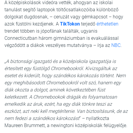
A középiskolások videóra vették, ahogyan az iskolai
tanulást segítő laptopok töltőcsatlakozóiba különböző
dolgokat dugdosnak, – ceruzát vagy gémkapcsot – hogy
azok füstölni kezdjenek. A
TikTokon
terjedő
érthetetlen
trendet többen is jópofának találták, ugyanis
Connecticutban három gimnáziumban is evakuálással
végződött a diákok veszélyes mutatványa – írja az
NBC
.
„
A biztonsági igazgató és a középiskola igazgatója is
értesített egy füstölgő Chromebookról. Kivizsgáltuk az
esetet és kiderült, hogy szándékos károkozás történt. Nem
egy meghibásodott Chromebookról volt szó, hanem egy
diák okozta a dolgot, aminek következtében füst
keletkezett. A Chromebookok drágák és folyamatosan
emelkedik az áruk, ezért, ha egy diák tönkre teszi az
eszközt, azt neki kell megtérítenie. Van biztosításunk, de az
nem fedezi a szándékos károkozást
” – nyilatkozta
Maureen Brummett, a newingtoni középiskolák felügyelője.