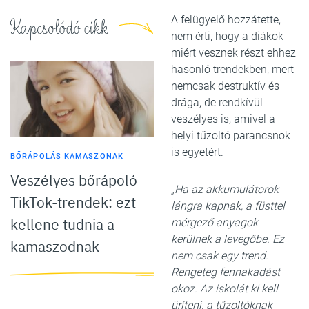
A felügyelő hozzátette,
Kapcsolódó cikk
nem érti, hogy a diákok
miért vesznek részt ehhez
hasonló trendekben, mert
nemcsak destruktív és
drága, de rendkívül
veszélyes is, amivel a
helyi tűzoltó parancsnok
is egyetért.
BŐRÁPOLÁS KAMASZONAK
Veszélyes bőrápoló
„
Ha az akkumulátorok
TikTok-trendek: ezt
lángra kapnak, a füsttel
kellene tudnia a
mérgező anyagok
kerülnek a levegőbe. Ez
kamaszodnak
nem csak egy trend.
Rengeteg fennakadást
okoz. Az iskolát ki kell
üríteni, a tűzoltóknak