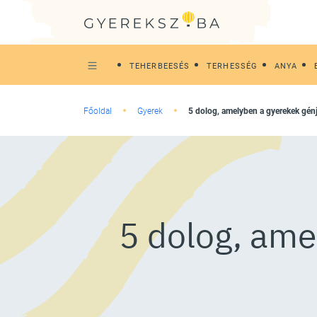
TEHERBEESÉS
TERHESSÉG
ANYA
Főoldal
Gyerek
5 dolog, amelyben a gyerekek génj
5 dolog, amel