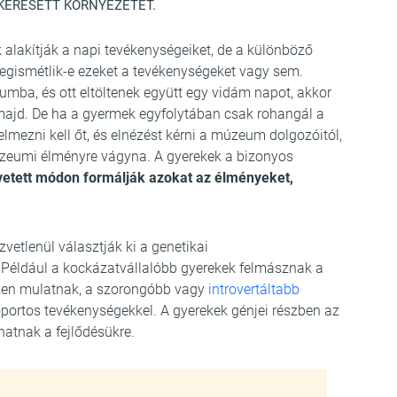
 KERESETT KÖRNYEZETET.
k alakítják a napi tevékenységeiket, de a különböző
megismétlik-e ezeket a tevékenységeket vagy sem.
umba, és ott eltöltenek együtt egy vidám napot, akkor
jd. De ha a gyermek egyfolytában csak rohangál a
mezni kell őt, és elnézést kérni a múzeum dolgozóitól,
zeumi élményre vágyna. A gyerekek a bizonyos
etett módon formálják azokat az élményeket,
vetlenül választják ki a genetikai
Például a kockázatvállalóbb gyerekek felmásznak a
eken mulatnak, a szorongóbb vagy
introvertáltabb
oportos tevékenységekkel. A gyerekek génjei részben az
hatnak a fejlődésükre.