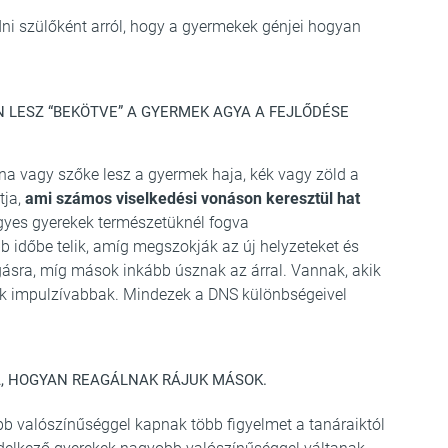
ni szülőként arról, hogy a gyermekek génjei hogyan
 LESZ “BEKÖTVE” A GYERMEK AGYA A FEJLŐDÉSE
na vagy szőke lesz a gyermek haja, kék vagy zöld a
tja,
ami számos viselkedési vonáson keresztül hat
gyes gyerekek természetüknél fogva
időbe telik, amíg megszokják az új helyzeteket és
sra, míg mások inkább úsznak az árral. Vannak, akik
k impulzívabbak. Mindezek a DNS különbségeivel
A, HOGYAN REAGÁLNAK RÁJUK MÁSOK.
b valószínűséggel kapnak több figyelmet a tanáraiktól