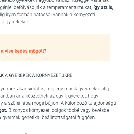
ndelkező gyerekek nagyobb valószínűséggel váltanak
ek génjei befolyásolják a temperamentumukat,
így azt is,
ig ilyen formán hatással vannak a környezeti
 a gyerekekre.
k a viselkedés mögött?
K A GYEREKEK A KÖRNYEZETÜKRE.
gyermek akár sírhat is, míg egy másik gyermekre alig
arkban arra késztetheti az egyik gyereket, hogy
y a szülei lába mögé bújjon. A különböző tulajdonságú
got.
Bizonyos környezeti dolgok többé vagy kevésbé
a gyermek genetikai beállítottságától függően.