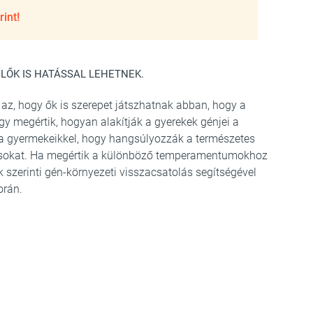
int!
LŐK IS HATÁSSAL LEHETNEK.
az, hogy ők is szerepet játszhatnak abban, hogy a
gy megértik, hogyan alakítják a gyerekek génjei a
 a gyermekeikkel, hogy hangsúlyozzák a természetes
hívásokat. Ha megértik a különböző temperamentumokhoz
k szerinti gén-környezeti visszacsatolás segítségével
orán.