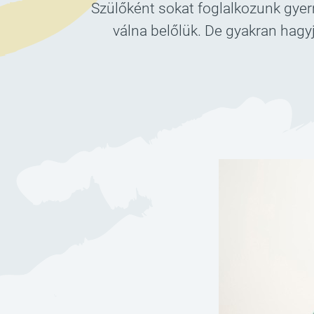
Szülőként sokat foglalkozunk gyer
válna belőlük. De gyakran hagy