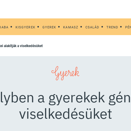
BABA
KISGYEREK
GYEREK
KAMASZ
CSALÁD
TREND
PÉ
ei alakítják a viselkedésüket
Gyerek
yben a gyerekek génj
viselkedésüket