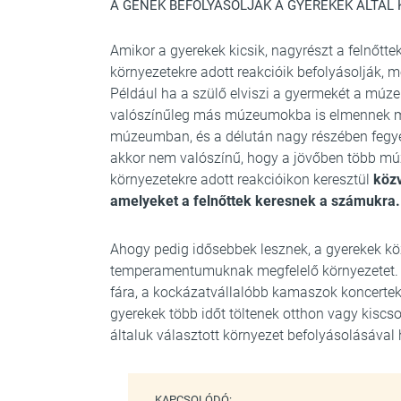
A GÉNEK BEFOLYÁSOLJÁK A GYEREKEK ÁLTAL
Amikor a gyerekek kicsik, nagyrészt a felnőtte
környezetekre adott reakcióik befolyásolják, 
Például ha a szülő elviszi a gyermekét a múze
valószínűleg más múzeumokba is elmennek ma
múzeumban, és a délután nagy részében fegyel
akkor nem valószínű, hogy a jövőben több mú
környezetekre adott reakcióikon keresztül
közv
amelyeket a felnőttek keresnek a számukra.
Ahogy pedig idősebbek lesznek, a gyerekek köz
temperamentumuknak megfelelő környezetet. 
fára, a kockázatvállalóbb kamaszok koncert
gyerekek több időt töltenek otthon vagy kiscs
általuk választott környezet befolyásolásával 
KAPCSOLÓDÓ: