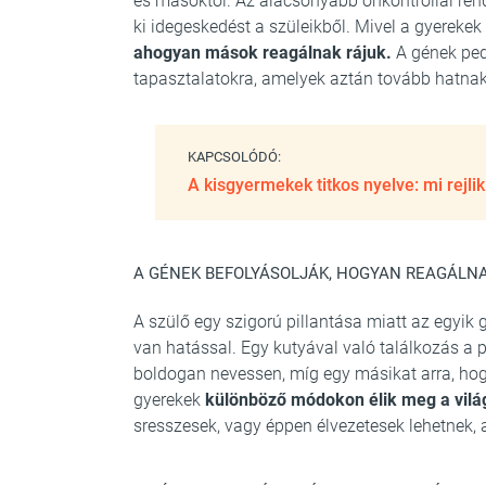
és másoktól. Az alacsonyabb önkontrollal re
ki idegeskedést a szüleikből. Mivel a gyerek
ahogyan mások reagálnak rájuk.
A gének ped
tapasztalatokra, amelyek aztán tovább hatnak
KAPCSOLÓDÓ:
A kisgyermekek titkos nyelve: mi rejli
A GÉNEK BEFOLYÁSOLJÁK, HOGYAN REAGÁLNA
A szülő egy szigorú pillantása miatt az egyik 
van hatással. Egy kutyával való találkozás a p
boldogan nevessen, míg egy másikat arra, hog
gyerekek
különböző módokon élik meg a vilá
sresszesek, vagy éppen élvezetesek lehetnek, 