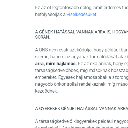
Ez az öt legfontosabb dolog, amit érdemes tud
befolyásolják a
viselkedésüket
.
A GÉNEK HATÁSSAL VANNAK ARRA IS, HOGYAN
SORÁN.
A DNS nem csak azt kódolja, hogy például bar
szeme, hanem az agyának formálódását alakí
arra, mire hajlamos.
Ez az oka annak, hogy e
társaságkedvelőbbek, míg másoknak hosszabb 
embereket. Egyesek hajlamosabbak a szorongá
nagyobb önkontrollal rendelkeznek, míg máso
kezdődnek.
A GYEREKEK GÉNJEI HATÁSSAL VANNAK ARR
A társaságkedvelő kisgyerekek például nagyob