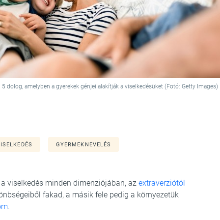
5 dolog, amelyben a gyerekek génjei alakítják a viselkedésüket (Fotó: Getty Images)
VISELKEDÉS
GYERMEKNEVELÉS
le a viselkedés minden dimenziójában, az
extraverziótól
lönbségeiből fakad, a másik fele pedig a környezetük
om
.