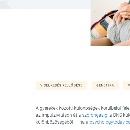
VISELKEDÉS FEJLŐDÉSE
GENETIKA
A gyerekek közötti különbségek körülbelül fe
az impulzivitáson át a
szorongásig
, a DNS kü
különbözőségéből – írja a
psychologytoday.c