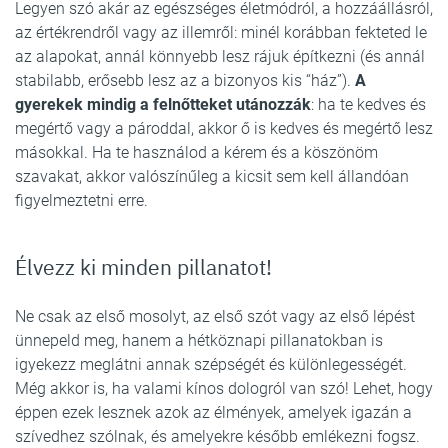
Legyen szó akár az egészséges életmódról, a hozzáállásról,
az értékrendről vagy az illemről: minél korábban fekteted le
az alapokat, annál könnyebb lesz rájuk építkezni (és annál
stabilabb, erősebb lesz az a bizonyos kis “ház”).
A
gyerekek mindig a felnőtteket utánozzák
: ha te kedves és
megértő vagy a pároddal, akkor ő is kedves és megértő lesz
másokkal. Ha te használod a kérem és a köszönöm
szavakat, akkor valószínűleg a kicsit sem kell állandóan
figyelmeztetni erre.
Élvezz ki minden pillanatot!
Ne csak az első mosolyt, az első szót vagy az első lépést
ünnepeld meg, hanem a hétköznapi pillanatokban is
igyekezz meglátni annak szépségét és különlegességét.
Még akkor is, ha valami kínos dologról van szó! Lehet, hogy
éppen ezek lesznek azok az élmények, amelyek igazán a
szívedhez szólnak, és amelyekre később emlékezni fogsz.