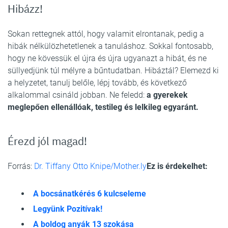
Hibázz!
Sokan rettegnek attól, hogy valamit elrontanak, pedig a
hibák nélkülözhetetlenek a tanuláshoz. Sokkal fontosabb,
hogy ne kövessük el újra és újra ugyanazt a hibát, és ne
süllyedjünk túl mélyre a bűntudatban. Hibáztál? Elemezd ki
a helyzetet, tanulj belőle, lépj tovább, és következő
alkalommal csináld jobban. Ne feledd:
a gyerekek
meglepően ellenállóak, testileg és lelkileg egyaránt.
Érezd jól magad!
Forrás:
Dr. Tiffany Otto Knipe/Mother.ly
Ez is érdekelhet:
A bocsánatkérés 6 kulcseleme
Legyünk Pozitívak!
A boldog anyák 13 szokása