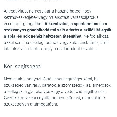
A kreativitást nemcsak arra használhatod, hogy
kézműveskedjetek vagy műalkotást varázsoljatok a
vécépapír-gurigákból.
A kreativitás, a spontaneitás és a
szokványos gondolkodástól való eltérés a szülői lét egyik
alapja, és sok nehéz helyzeten átsegíthet
. Ne foglalkozz
azzal sem, ha esetleg furának vagy különcnek tűnik, amit
kitalálsz: az a fontos, hogy a családodnál beválik-e!
Kérj segítséget!
Nem csak a nagyszülőktől lehet segítséget kérni, ha
szükséged van rá! A barátok, a szomszédok, az ismerősök,
a kollégák, a gyerekorvos vagy a védőnő is segíthetnek!
Gyereket neveleni egyáltalán nem könnyű, mindenkinek
szüksége van a támogatásra.