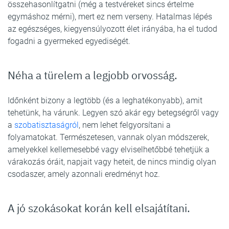
összehasonlítgatni (még a testvéreket sincs értelme
egymáshoz mérni), mert ez nem verseny. Hatalmas lépés
az egészséges, kiegyensúlyozott élet irányába, ha el tudod
fogadni a gyermeked egyediségét.
Néha a türelem a legjobb orvosság.
Időnként bizony a legtöbb (és a leghatékonyabb), amit
tehetünk, ha várunk. Legyen szó akár egy betegségről vagy
a
szobatisztaságról
, nem lehet felgyorsítani a
folyamatokat. Természetesen, vannak olyan módszerek,
amelyekkel kellemesebbé vagy elviselhetőbbé tehetjük a
várakozás óráit, napjait vagy heteit, de nincs mindig olyan
csodaszer, amely azonnali eredményt hoz.
A jó szokásokat korán kell elsajátítani.