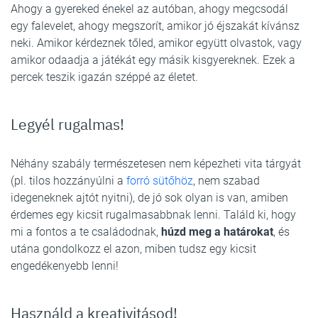
Ahogy a gyereked énekel az autóban, ahogy megcsodál
egy falevelet, ahogy megszorít, amikor jó éjszakát kívánsz
neki. Amikor kérdeznek tőled, amikor együtt olvastok, vagy
amikor odaadja a játékát egy másik kisgyereknek. Ezek a
percek teszik igazán széppé az életet.
Legyél rugalmas!
Néhány szabály természetesen nem képezheti vita tárgyát
(pl. tilos hozzányúlni a
forró sütőhöz
, nem szabad
idegeneknek ajtót nyitni), de jó sok olyan is van, amiben
érdemes egy kicsit rugalmasabbnak lenni. Találd ki, hogy
mi a fontos a te családodnak,
húzd meg a határokat
, és
utána gondolkozz el azon, miben tudsz egy kicsit
engedékenyebb lenni!
Használd a kreativitásod!