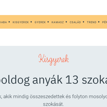
BABA
KISGYEREK
GYEREK
KAMASZ
CSALÁD
TREND
PÉ
Kisgyerek
boldog anyák 13 szok
k, akik mindig összeszedettek és folyton mosol
szokását.