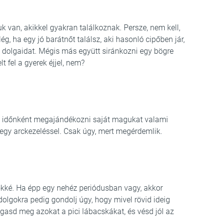
van, akikkel gyakran találkoznak. Persze, nem kell,
ég, ha egy jó barátnőt találsz, aki hasonló cipőben jár,
 dolgaidat. Mégis más együtt siránkozni egy bögre
t fel a gyerek éjjel, nem?
k időnként megajándékozni saját magukat valami
egy arckezeléssel. Csak úgy, mert megérdemlik.
kké. Ha épp egy nehéz periódusban vagy, akkor
ó dolgokra pedig gondolj úgy, hogy mivel rövid ideig
gasd meg azokat a pici lábacskákat, és vésd jól az