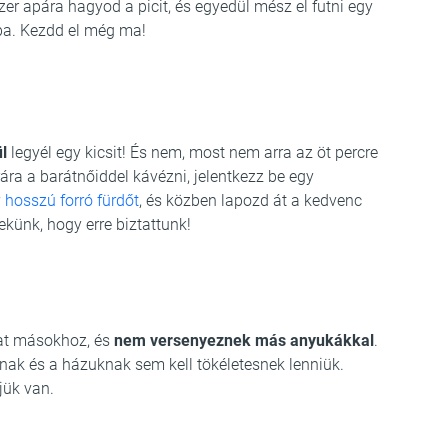
er apára hagyod a picit, és egyedül mész el futni egy
óba. Kezdd el még ma!
l
legyél egy kicsit! És nem, most nem arra az öt percre
rára a barátnőiddel kávézni, jelentkezz be egy
y
hosszú forró fürdőt
, és közben lapozd át a kedvenc
künk, hogy erre biztattunk!
at másokhoz, és
nem versenyeznek más anyukákkal
.
nak és a házuknak sem kell tökéletesnek lenniük.
jük van.