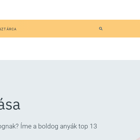
NZTÁRCA
ása
yognak? Íme a boldog anyák top 13