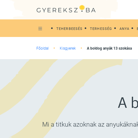
TEHERBEESÉS
TERHESSÉG
ANYA
Főoldal
Kisgyerek
A boldog anyák 13 szokása
A 
Mi a titkuk azoknak az anyukákna