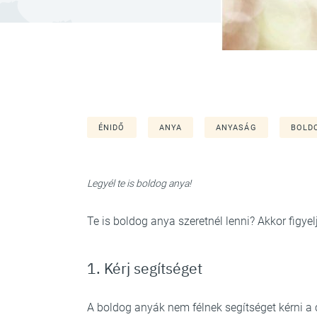
ÉNIDŐ
ANYA
ANYASÁG
BOLD
Legyél te is boldog anya!
Te is boldog anya szeretnél lenni? Akkor figyel
1. Kérj segítséget
A boldog anyák nem félnek segítséget kérni a 