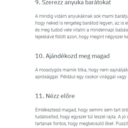
9. Szerezz anyuka barátokat
A mindig vidám anyukáknak sok mami barátjuk 
hogy neked is rengeteg barátod legyen, az is el
és meg tudod vele vitatni a mindennapi babás
tejeskávé fölött azon, hogy megint négyszer kel
10. Ajándékozd meg magad
A mosolygós mamik titka, hogy nem sajnáljá
aprósággal. Például egy csokor virággal vagy 
11. Nézz előre
Emlékeztesd magad, hogy semmi sem tart örö
tudatosítsd, hogy egyszer túl leszel rajta. A j
tartanak fontos, hogy megbecsüld őket. Puszil