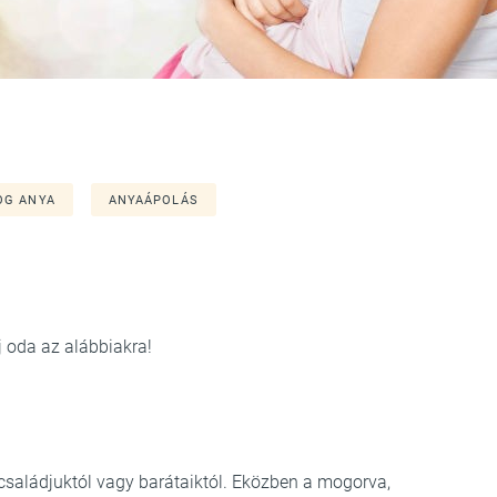
OG ANYA
ANYAÁPOLÁS
j oda az alábbiakra!
családjuktól vagy barátaiktól. Eközben a mogorva,