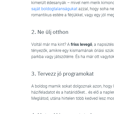
kimerült édesanyák – mivel nem merik kimonda
saját boldogtalanságukat
azzal, hogy soha ne
romantikus estére a férjükkel, vagy egy jól 
2. Ne ülj otthon
Voltál már ma kint? A
friss levegő
, a napsüté
tényezők, amikre egy kismamának óriási szük
parkba vagy játszótérre. És ha már ott vagyto
3. Tervezz jó programokat
A boldog mamik sokat dolgoznak azon, hogy le
házifeladatot és a határidőket… és elő a napl
Meglátod, utána hirtelen több kedved lesz mosn