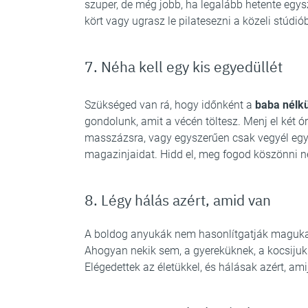
szuper, de még jobb, ha legalább hetente egysz
kört vagy ugrasz le pilatesezni a közeli stúdi
7. Néha kell egy kis egyedüllét
Szükséged van rá, hogy időnként a
baba nélkü
gondolunk, amit a vécén töltesz. Menj el két ó
masszázsra, vagy egyszerűen csak vegyél eg
magazinjaidat. Hidd el, meg fogod köszönni ne
8. Légy hálás azért, amid van
A boldog anyukák nem hasonlítgatják maguk
Ahogyan nekik sem, a gyereküknek, a kocsijuk
Elégedettek az életükkel, és hálásak azért, ami