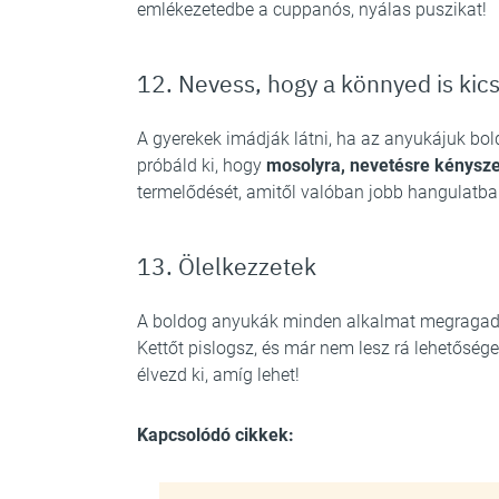
emlékezetedbe a cuppanós, nyálas puszikat!
12. Nevess, hogy a könnyed is kic
A gyerekek imádják látni, ha az anyukájuk bol
próbáld ki, hogy
mosolyra, nevetésre kénysz
termelődését, amitől valóban jobb hangulatba
13. Ölelkezzetek
A boldog anyukák minden alkalmat megragadna
Kettőt pislogsz, és már nem lesz rá lehetőség
élvezd ki, amíg lehet!
Kapcsolódó cikkek: