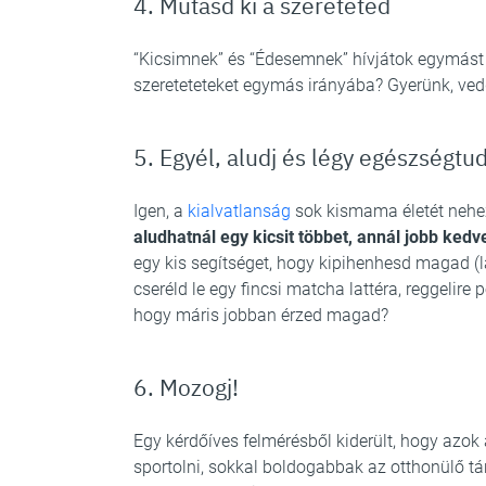
4. Mutasd ki a szereteted
“Kicsimnek” és “Édesemnek” hívjátok egymást
szereteteteket egymás irányába? Gyerünk, vedd
5. Egyél, aludj és légy egészségtu
Igen, a
kialvatlanság
sok kismama életét nehe
aludhatnál egy kicsit többet, annál jobb kedv
egy kis segítséget, hogy kipihenhesd magad (l
cseréld le egy fincsi matcha lattéra, reggelire
hogy máris jobban érzed magad?
6. Mozogj!
Egy kérdőíves felmérésből kiderült, hogy azok
sportolni, sokkal boldogabbak az otthonülő tá