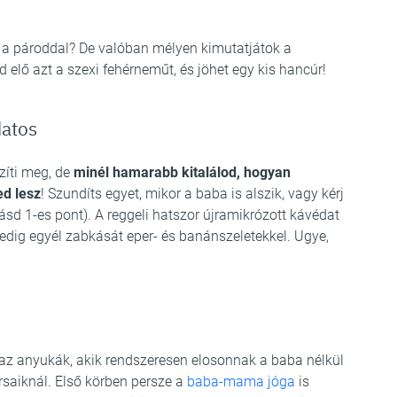
 a pároddal? De valóban mélyen kimutatjátok a
 elő azt a szexi fehérneműt, és jöhet egy kis hancúr!
datos
zíti meg, de
minél hamarabb kitalálod, hogyan
ed lesz
! Szundíts egyet, mikor a baba is alszik, vagy kérj
ásd 1-es pont). A reggeli hatszor újramikrózott kávédat
 pedig egyél zabkását eper- és banánszeletekkel. Ugye,
 az anyukák, akik rendszeresen elosonnak a baba nélkül
rsaiknál. Első körben persze a
baba-mama jóga
is