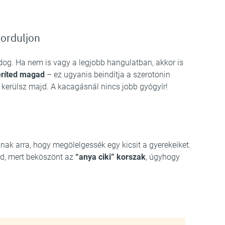
sorduljon
dog. Ha nem is vagy a legjobb hangulatban, akkor is
eríted magad
– ez ugyanis beindítja a szerotonin
 kerülsz majd. A kacagásnál nincs jobb gyógyír!
k arra, hogy megölelgessék egy kicsit a gyerekeiket.
ed, mert beköszönt az
“anya ciki” korszak
, úgyhogy