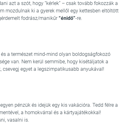
ni azt a szót, hogy “kérlek” – csak tovább fokozzák a
m mozdulnak ki a gyerek mellől egy kettesben eltöltött
megérdemelt fodrász/manikűr
“énidő”
-re.
s és a természet mind-mind olyan boldogságfokozó
sége van. Nem kerül semmibe, hogy kisétáljatok a
k, csevegj egyet a legszimpatikusabb anyukával!
gyen pénzük és idejük egy kis vakációra. Tedd félre a
ementével, a homokvárral és a kártyajátékokkal!
i, vasalni is.