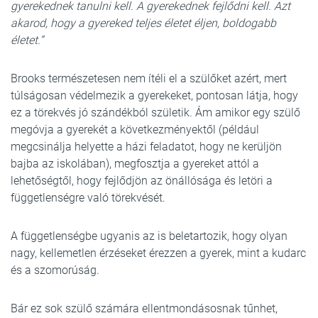
gyerekednek tanulni kell. A gyerekednek fejlődni kell. Azt
akarod, hogy a gyereked teljes életet éljen, boldogabb
életet.”
Brooks természetesen nem ítéli el a szülőket azért, mert
túlságosan védelmezik a gyerekeket, pontosan látja, hogy
ez a törekvés jó szándékból születik. Ám amikor egy szülő
megóvja a gyerekét a következményektől (például
megcsinálja helyette a házi feladatot, hogy ne kerüljön
bajba az iskolában), megfosztja a gyereket attól a
lehetőségtől, hogy fejlődjön az önállósága és letöri a
függetlenségre való törekvését.
A függetlenségbe ugyanis az is beletartozik, hogy olyan
nagy, kellemetlen érzéseket érezzen a gyerek, mint a kudarc
és a szomorúság.
Bár ez sok szülő számára ellentmondásosnak tűnhet,