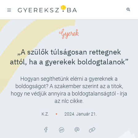
Gyerek
„A szülők túlságosan rettegnek
attól, ha a gyerekek boldogtalanok”
Hogyan segíthetünk elérni a gyereknek a
boldogságot? A szakember szerint az a titok,
hogy ne védjük annyira a boldogtalanságtól - írja
az nlc cikke.
K.Z.
2024. Január 21.