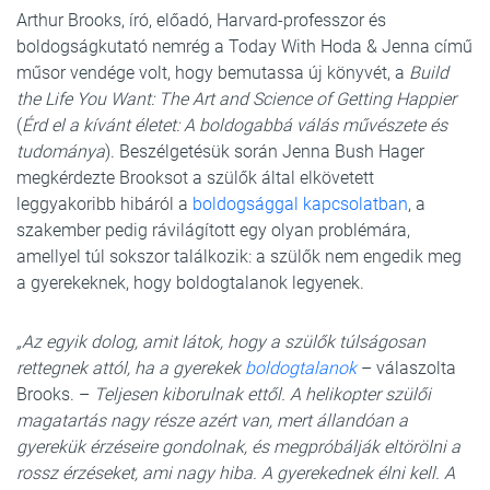
Arthur Brooks, író, előadó, Harvard-professzor és
boldogságkutató nemrég a Today With Hoda & Jenna című
műsor vendége volt, hogy bemutassa új könyvét, a
Build
the Life You Want: The Art and Science of Getting Happier
(
Érd el a kívánt életet: A boldogabbá válás művészete és
tudománya
). Beszélgetésük során Jenna Bush Hager
megkérdezte Brooksot a szülők által elkövetett
leggyakoribb hibáról a
boldogsággal kapcsolatban
, a
szakember pedig rávilágított egy olyan problémára,
amellyel túl sokszor találkozik: a szülők nem engedik meg
a gyerekeknek, hogy boldogtalanok legyenek.
„Az egyik dolog, amit látok, hogy a szülők túlságosan
rettegnek attól, ha a gyerekek
boldogtalanok
– válaszolta
Brooks. –
Teljesen kiborulnak ettől. A helikopter szülői
magatartás nagy része azért van, mert állandóan a
gyerekük érzéseire gondolnak, és megpróbálják eltörölni a
rossz érzéseket, ami nagy hiba. A gyerekednek élni kell. A