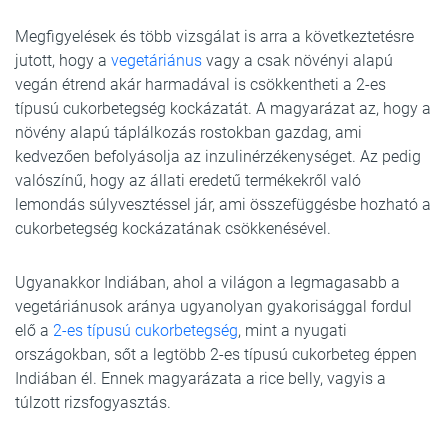
Megfigyelések és több vizsgálat is arra a következtetésre
jutott, hogy a
vegetáriánus
vagy a csak növényi alapú
vegán étrend akár harmadával is csökkentheti a 2-es
típusú cukorbetegség kockázatát. A magyarázat az, hogy a
növény alapú táplálkozás rostokban gazdag, ami
kedvezően befolyásolja az inzulinérzékenységet. Az pedig
valószínű, hogy az állati eredetű termékekről való
lemondás súlyvesztéssel jár, ami összefüggésbe hozható a
cukorbetegség kockázatának csökkenésével.
Ugyanakkor Indiában, ahol a világon a legmagasabb a
vegetáriánusok aránya ugyanolyan gyakorisággal fordul
elő a
2-es típusú cukorbetegség
, mint a nyugati
országokban, sőt a legtöbb 2-es típusú cukorbeteg éppen
Indiában él. Ennek magyarázata a rice belly, vagyis a
túlzott rizsfogyasztás.