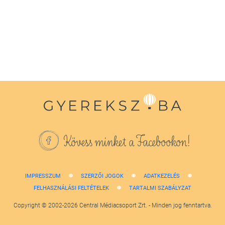
of
1
minute,
38
seconds
Kövess minket a Facebookon!
IMPRESSZUM
SZERZŐI JOGOK
ADATKEZELÉS
FELHASZNÁLÁSI FELTÉTELEK
TARTALMI SZABÁLYZAT
Copyright © 2002-2026 Central Médiacsoport Zrt. - Minden jog fenntartva.