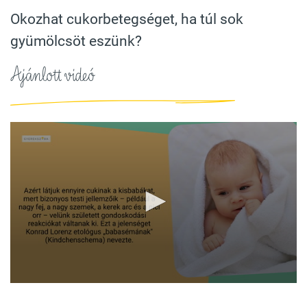
Okozhat cukorbetegséget, ha túl sok
gyümölcsöt eszünk?
Ajánlott videó
0
seconds