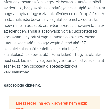
Most egy metaanalízist végeztek bostoni kutatók, amiből
az derült ki, hogy azok, akik odafigyelnek a táplálkozásukra
nagy arányban fogyasztanak növényi eredetű táplálékot. A
metaanalízisbe bevont 9 vizsgálatból 5-nél az derült ki,
hogy minél magasabb arányban szerepelt növényi táplálék
az étrendben, annál alacsonyabb volt a cukorbetegség
kockázata. Egy brit vizsgálat hasonló következtetésre
jutott: a vegetáriánus vagy vegán étrend akár 37
százalékkal is csökkentette a cukorbetegség
kialakulásának kockázatát. Az is kiderült, hogy azok, akik
húst csak kis mennyiségben fogyasztanak illetve sok halat
esznek szintén csökkent diabétesz-rizikóval
kalkulálhatnak.
Kapcsolódó cikkeink:
Egészséges, ha egy kisgyerek nem eszik