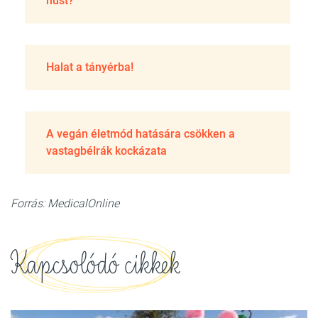
húst?
Halat a tányérba!
A vegán életmód hatására csökken a
vastagbélrák kockázata
Forrás: MedicalOnline
Kapcsolódó cikkek