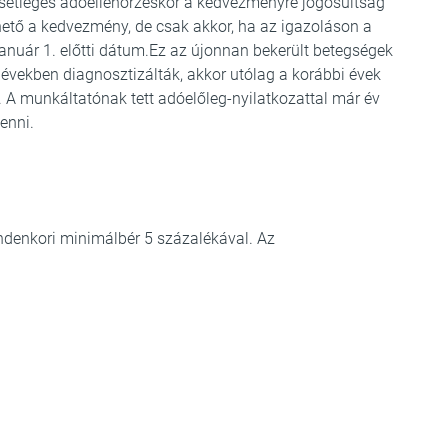
y esetleges adóellenőrzéskor a kedvezményre jogosultság
hető a kedvezmény, de csak akkor, ha az igazoláson a
anuár 1. előtti dátum.Ez az újonnan bekerült betegségek
 években diagnosztizálták, akkor utólag a korábbi évek
 A munkáltatónak tett adóelőleg-nyilatkozattal már év
venni.
enkori minimálbér 5 százalékával. Az