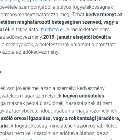
evétele szempontjából a súlyos fogyatékosságnak
) kormányrendelet határozza meg. Tehát
kedvezményt az
kletében meghatározott betegségben szenved, vagy a
l él
. A teljes lista
itt érhető el
. A mellékletben nem
ő az adókedvezmény.
2019. január elsejétől bővült a
, a méhnyakrák, a petefészekrák valamint a prosztata-
tő azóta az adókedvezmény.
?
inek van jövedelme, azaz a személyi kedvezmény
 fogyatékos magánszemélynek
legyen adóköteles
oga másnak például szülőnek, házastársnak át nem
ogy az igénybevétel időpontjában a magánszemélynek
szóló orvosi igazolása, vagy a rokkantsági járadékra,
zata
. A fogyatékosság minősítése háziorvosnál, illetve
olást nem kell csatolni az adóbevalláshoz, de az