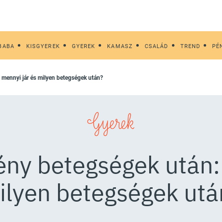
BABA
KISGYEREK
GYEREK
KAMASZ
CSALÁD
TREND
PÉ
 mennyi jár és milyen betegségek után?
Gyerek
y betegségek után: 
ilyen betegségek utá