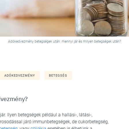
Adókedvezmény betegségek után: mennyi jár és milyen betegségek után?
ADÓKEDVEZMÉNY
BETEGSÉG
edvezmény?
 Ilyen betegségek például a hallási-, látási-,
árosodással járó immunbetegségek, de cukorbetegség,
betegség
, vagy
cöliákia
esetében is élhetünk a