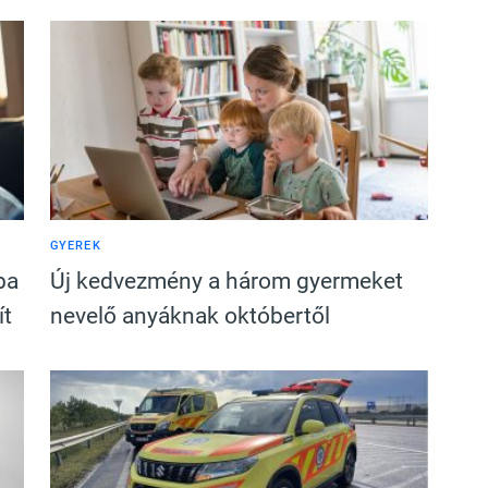
GYEREK
ba
Új kedvezmény a három gyermeket
ít
nevelő anyáknak októbertől