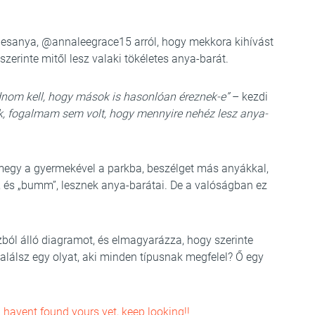
desanya, @annaleegrace15 arról, hogy mekkora kihívást
 szerinte mitől lesz valaki tökéletes anya-barát.
dnom kell, hogy mások is hasonlóan éreznek-e”
– kezdi
ek, fogalmam sem volt, hogy mennyire nehéz lesz anya-
megy a gyermekével a parkba, beszélget más anyákkal,
 és „bumm”, lesznek anya-barátai. De a valóságban ez
ból álló diagramot, és elmagyarázza, hogy szerinte
lálsz egy olyat, aki minden típusnak megfelel? Ő egy
u havent found yours yet, keep looking!!