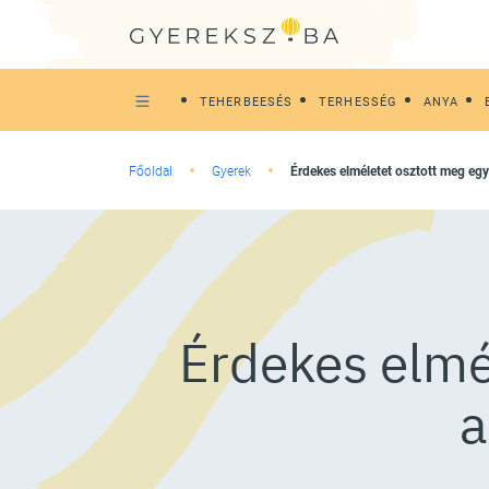
TEHERBEESÉS
TERHESSÉG
ANYA
Főoldal
Gyerek
Érdekes elméletet osztott meg eg
Érdekes elmé
a