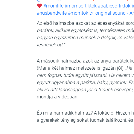
#momlife
#momsoftiktok
#babiesoftiktok
#
#husbandwife
#momtok
♬ original sound - A
Az első halmazba azokat az édesanyákat sorolj
barátok, akikkel egyébként is, természetes mód
nagyon egyszerűen mennek a dolgok, és valósz
lennének ott.”
A második halmazba azok az anya-barátok kerü
(Már a két halmaz metszete is igazán jó!)
„Ha 
nem fognak tudni együtt játszani. Ha nekem v
együtt ugyanabba a parkba, baby, gyerünk. És m
akivel általánosságban jól el tudunk csevegni,
mondja a videóban.
És mi a harmadik halmaz? A lokáció. Hiszen
a gyerekek tényleg sokat tudnak találkozni, és