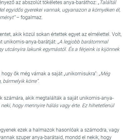
ényező az abszolút tökéletes anya-baráthoz:
„Találtál
ddel egyidős gyerekei vannak, ugyanazon a környéken él,
eményt”
– fogalmaz.
tet, akik közül sokan értettek egyet az elmélettel. Volt,
 unikornis-anya-barátját: „
A legjobb barátommal
 utcányira lakunk egymástól. És a férjeink is kijönnek
, hogy ők még várnak a saját „unikornisukra”:
„Még
 bármelyik körre”.
ok számára, akik megtalálták a saját unikornis-anya-
 neki, hogy mennyire hálás vagy érte. Ez hihetetlenül
 legyenek ezek a halmazok hasonlóak a számodra, vagy
vannak szuper anya-barátaid, mondd el nekik, hogy