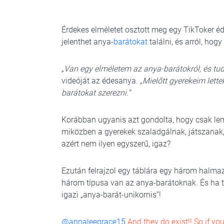
Érdekes elméletet osztott meg egy TikToker é
jelenthet anya-
barátokat
találni, és arról, hogy
„Van egy elméletem az anya-barátokról, és tu
videóját az édesanya.
„Mielőtt gyerekeim lett
barátokat szerezni.”
Korábban ugyanis azt gondolta, hogy csak le
miközben a gyerekek szaladgálnak, játszanak,
azért nem ilyen egyszerű, igaz?
Ezután felrajzol egy táblára egy három halmaz
három típusa van az anya-barátoknak. És ha ta
igazi „anya-barát-unikornis”!
@annaleegrace15
And they do exist!! So if yo