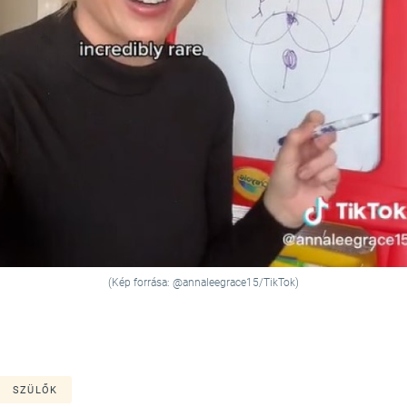
(Kép forrása: @annaleegrace15/TikTok)
SZÜLŐK