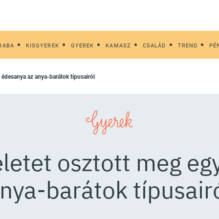
BABA
KISGYEREK
GYEREK
KAMASZ
CSALÁD
TREND
PÉ
y édesanya az anya-barátok típusairól
Gyerek
letet osztott meg eg
nya-barátok típusair