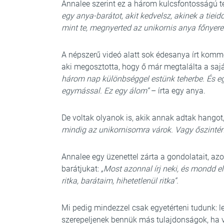
Annalee szerint ez a három kulcsfontosságú t
egy anya-barátot, akit kedvelsz, akinek a tiei
mint te, megnyerted az unikornis anya főnyer
A népszerű videó alatt sok édesanya írt kommen
aki megosztotta, hogy ő már megtalálta a saját
három nap különbséggel estünk teherbe. És egy
egymással. Ez egy álom”
– írta egy anya.
De voltak olyanok is, akik annak adtak hangot
mindig az unikornisomra várok. Vagy őszintén,
Annalee egy üzenettel zárta a gondolatait, az
barátjukat:
„Most azonnal írj neki, és mondd el
ritka, barátaim, hihetetlenül ritka”.
Mi pedig mindezzel csak egyetérteni tudunk:
szerepeljenek bennük más tulajdonságok, ha 