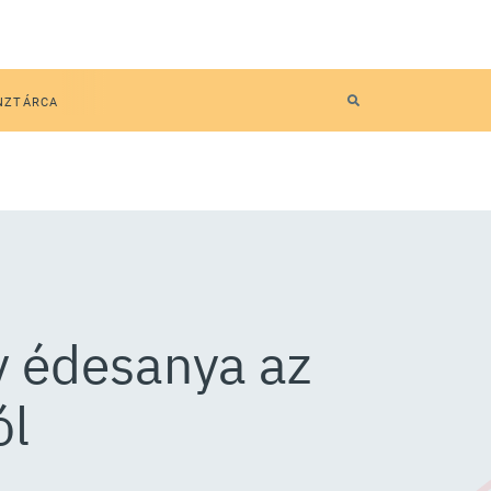
NZTÁRCA
y édesanya az
ól