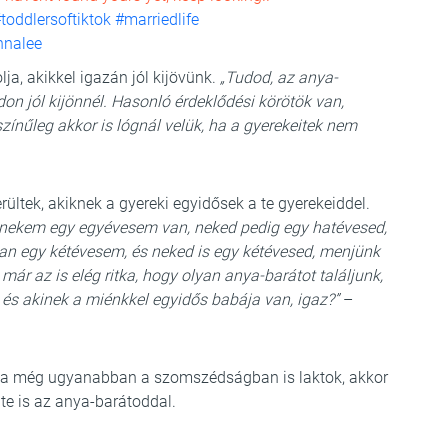
toddlersoftiktok
#marriedlife
nnalee
a, akikkel igazán jól kijövünk.
„Tudod, az anya-
on jól kijönnél. Hasonló érdeklődési körötök van,
ínűleg akkor is lógnál velük, ha a gyerekeitek nem
ltek, akiknek a gyereki egyidősek a te gyerekeiddel.
nekem egy egyévesem van, neked pedig egy hatévesed,
an egy kétévesem, és neked is egy kétévesed, menjünk
ár az is elég ritka, hogy olyan anya-barátot találjunk,
 és akinek a miénkkel egyidős babája van, igaz?”
–
 ha még ugyanabban a szomszédságban is laktok, akkor
 te is az anya-barátoddal.