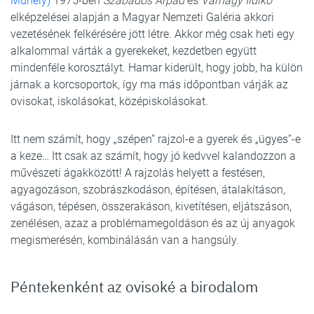
Műhely)
1975-ben
Szabados Árpád
és
Várnagy Ildikó
elképzelései alapján a Magyar Nemzeti Galéria akkori
vezetésének felkérésére jött létre. Akkor még csak heti egy
alkalommal várták a gyerekeket, kezdetben együtt
mindenféle korosztályt. Hamar kiderült, hogy jobb, ha külön
járnak a korcsoportok, így ma más időpontban várják az
ovisokat, iskolásokat, középiskolásokat.
Itt nem számít, hogy „szépen” rajzol-e a gyerek és „ügyes”-e
a keze… Itt csak az számít, hogy jó kedvvel kalandozzon a
művészeti ágakközött! A rajzolás helyett a festésen,
agyagozáson, szobrászkodáson, építésen, átalakításon,
vágáson, tépésen, összerakáson, kivetítésen, eljátszáson,
zenélésen, azaz a problémamegoldáson és az új anyagok
megismerésén, kombinálásán van a hangsúly.
Péntekenként az ovisoké a birodalom