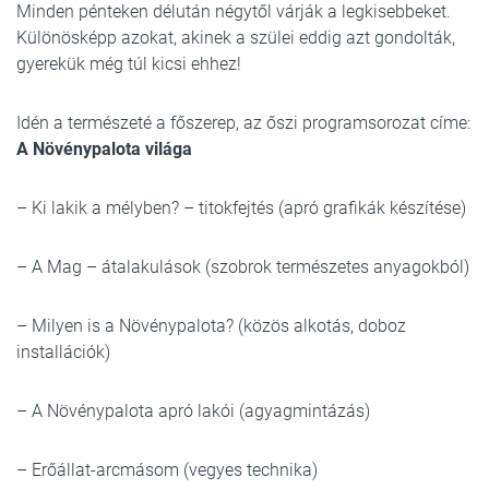
Minden pénteken délután négytől várják a legkisebbeket.
Különösképp azokat, akinek a szülei eddig azt gondolták,
gyerekük még túl kicsi ehhez!
Idén a természeté a főszerep, az őszi programsorozat címe:
A Növénypalota világa
– Ki lakik a mélyben? – titokfejtés (apró grafikák készítése)
– A Mag – átalakulások (szobrok természetes anyagokból)
– Milyen is a Növénypalota? (közös alkotás, doboz
installációk)
– A Növénypalota apró lakói (agyagmintázás)
– Erőállat-arcmásom (vegyes technika)