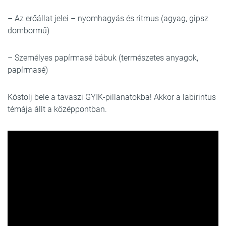
– Az erőállat jelei – nyomhagyás és ritmus (agyag, gipsz
dombormű)
– Személyes papírmasé bábuk (természetes anyagok,
papírmasé)
Kóstolj bele a tavaszi GYIK-pillanatokba! Akkor a labirintus
témája állt a középpontban.