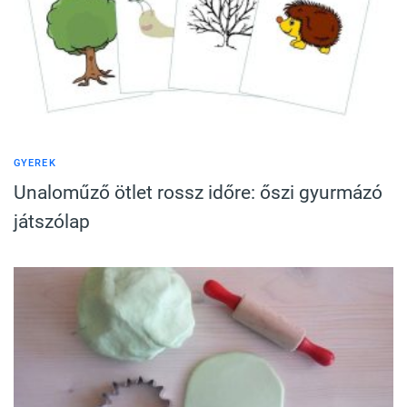
GYEREK
Unaloműző ötlet rossz időre: őszi gyurmázó
játszólap