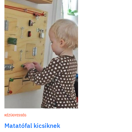
KÉZÜGYESSÉG
Matatófal kicsiknek