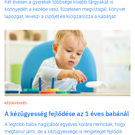
Két évesen a gyerekek többsége kisebb tárgyakat is
könnyedén a kezébe vesz, tüzetesen megvizsgál, könyvet
lapozgat, leveszi a cipőjét és kicipzározza a kabátját.
KÉZÜGYESSÉG
A kézügyesség fejlődése az 1 éves babánál
A legtöbb baba nagyjából egyéves korára nemcsak, hogy
megtanul járni, de a kézügyessége is rengeteget fejlődik.