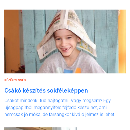
KÉZÜGYESSÉG
Csákó készítés sokféleképpen
Csákót mindenki tud hajtogatni. Vagy mégsem? Egy
újságpapírból megannyiféle fejfedő készülhet, ami
nemcsak jó móka, de farsangkor kiváló jelmez is lehet.