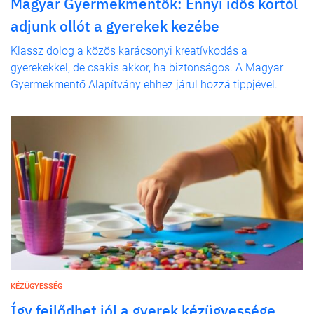
Magyar Gyermekmentők: Ennyi idős kortól
adjunk ollót a gyerekek kezébe
Klassz dolog a közös karácsonyi kreatívkodás a
gyerekekkel, de csakis akkor, ha biztonságos. A Magyar
Gyermekmentő Alapítvány ehhez járul hozzá tippjével.
KÉZÜGYESSÉG
Így fejlődhet jól a gyerek kézügyessége