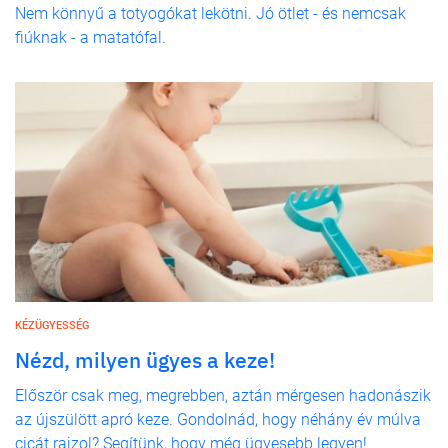
Nem könnyű a totyogókat lekötni. Jó ötlet - és nemcsak
fiúknak - a matatófal.
KÉZÜGYESSÉG
Nézd, milyen ügyes a keze!
Először csak meg, megrebben, aztán mérgesen hadonászik
az újszülött apró keze. Gondolnád, hogy néhány év múlva
cicát rajzol? Segítünk, hogy még ügyesebb legyen!