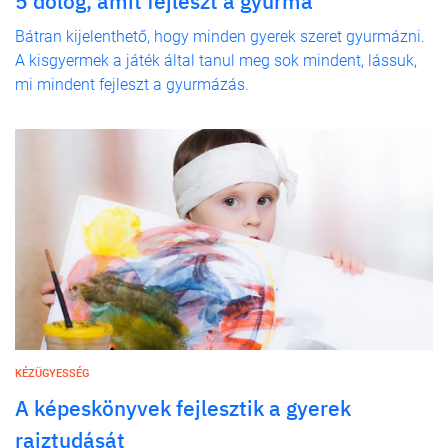
5 dolog, amit fejleszt a gyurma
Bátran kijelenthető, hogy minden gyerek szeret gyurmázni.
A kisgyermek a játék által tanul meg sok mindent, lássuk,
mi mindent fejleszt a gyurmázás.
KÉZÜGYESSÉG
A képeskönyvek fejlesztik a gyerek
rajztudását