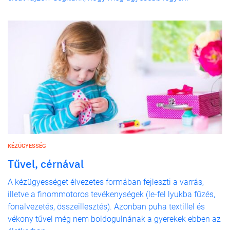
KÉZÜGYESSÉG
Tűvel, cérnával
A kézügyességet élvezetes formában fejleszti a varrás,
illetve a finommotoros tevékenységek (le-fel lyukba fűzés,
fonalvezetés, összeillesztés). Azonban puha textillel és
vékony tűvel még nem boldogulnának a gyerekek ebben az