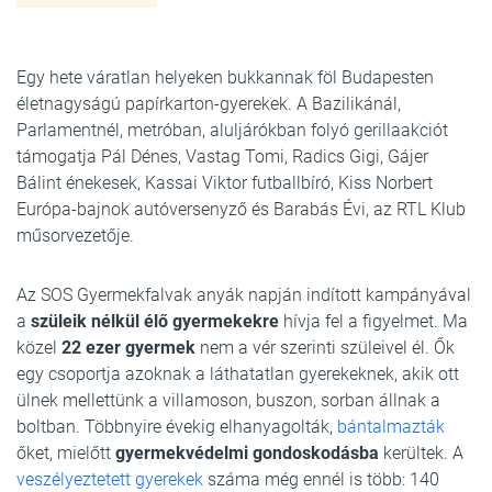
Egy hete váratlan helyeken bukkannak föl Budapesten
életnagyságú papírkarton-gyerekek. A Bazilikánál,
Parlamentnél, metróban, aluljárókban folyó gerillaakciót
támogatja Pál Dénes, Vastag Tomi, Radics Gigi, Gájer
Bálint énekesek, Kassai Viktor futballbíró, Kiss Norbert
Európa-bajnok autóversenyző és Barabás Évi, az RTL Klub
műsorvezetője.
Az SOS Gyermekfalvak anyák napján indított kampányával
a
szüleik nélkül élő gyermekekre
hívja fel a figyelmet. Ma
közel
22 ezer gyermek
nem a vér szerinti szüleivel él. Ők
egy csoportja azoknak a láthatatlan gyerekeknek, akik ott
ülnek mellettünk a villamoson, buszon, sorban állnak a
boltban. Többnyire évekig elhanyagolták,
bántalmazták
őket, mielőtt
gyermekvédelmi gondoskodásba
kerültek. A
veszélyeztetett gyerekek
száma még ennél is több: 140