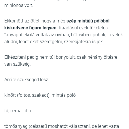
minionos volt.
Ekkor jött az ötlet, hogy a még
szép mintájú pólóból
kiskedvenc figura legyen
. Ráadásul ezek tökéletes
“anyapótlékok” voltak az oviban, bölcsiben: puhák, jó velük
aludni, lehet őket szeretgetni, szerepjátékra is jók.
Elkészíteni pedig nem túl bonyolult, csak néhány öltésre
van szükség.
Amire szükséged lesz:
kinőtt (foltos, szakadt), mintás póló
tű, cérna, olló
tömőanyag (célszerű moshatót választani, de lehet vatta