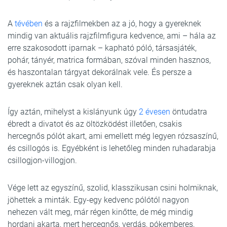
A
tévében
és a rajzfilmekben az a jó, hogy a gyereknek
mindig van aktuális rajzfilmfigura kedvence, ami – hála az
erre szakosodott iparnak – kapható póló, társasjáték,
pohár, tányér, matrica formában, szóval minden hasznos,
és haszontalan tárgyat dekorálnak vele. És persze a
gyereknek aztán csak olyan kell.
Így aztán, mihelyst a kislányunk úgy
2 évesen
öntudatra
ébredt a divatot és az öltözködést illetően, csakis
hercegnős pólót akart, ami emellett még legyen rózsaszínű,
és csillogós is. Egyébként is lehetőleg minden ruhadarabja
csillogjon-villogjon.
Vége lett az egyszínű, szolid, klasszikusan csini holmiknak,
jöhettek a minták. Egy-egy kedvenc pólótól nagyon
nehezen vált meg, már régen kinőtte, de még mindig
hordani akarta, mert hercegnős, verdás, pókemberes,