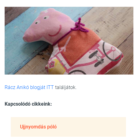
Rácz Anikó blogját ITT
találjátok.
Kapcsolódó cikkeink:
Ujjnyomdás póló