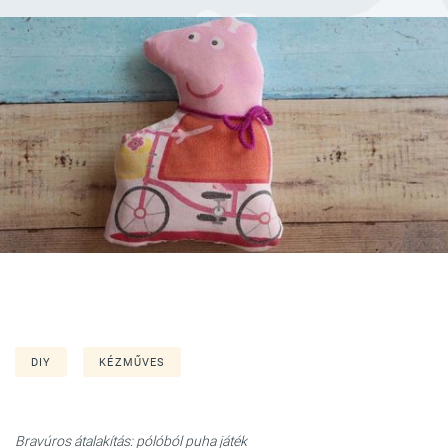
DIY
KÉZMŰVES
Bravúros átalakítás: pólóból puha játék