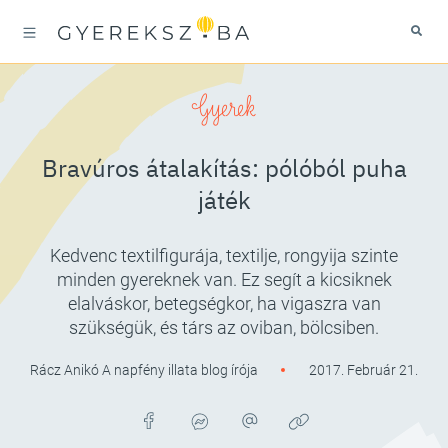
Gyerek
Bravúros átalakítás: pólóból puha
játék
Kedvenc textilfigurája, textilje, rongyija szinte
minden gyereknek van. Ez segít a kicsiknek
elalváskor, betegségkor, ha vigaszra van
szükségük, és társ az oviban, bölcsiben.
Rácz Anikó A napfény illata blog írója
2017. Február 21.