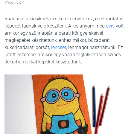
Grízes élet
Ráadásul a kicsiknek is sikerélményt okoz, mert mutatós
képeket tudnak vele készíteni. A kislányom még
ovis
volt,
amikor egy szülinapján a baráti kör gyerekeivel
magképeket készítettünk, ehhez mákot, búzadarát,
kukoricadarát, borsót,
lencsét
, lenmagot használtunk. Ez
jutott eszembe, amikor egy vásári foglalkozáson színes
dekorhomokkal képeket készítettünk.