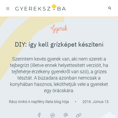
Gyerek
DIY: így kell grízképet készíteni
Szerintem kevés gyerek van, aki nem szereti a
tejbegrízt (illetve ennek helyettesített verzióit, ha
tejfehérje érzékeny gyerekről van szó), a grízes
tésztát. A búzadara azonban nemcsak a
konyhában hasznos, leköthetjük vele a gyereket
egy órácskára.
Rácz Anikó A napfény illata blog írója
2016. Június 13.