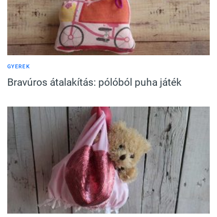
GYEREK
Bravúros átalakítás: pólóból puha játék