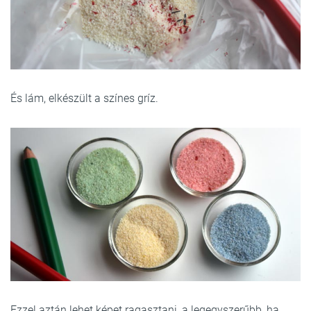
És lám, elkészült a színes gríz.
Ezzel aztán lehet képet ragasztani, a legegyszerűbb, ha