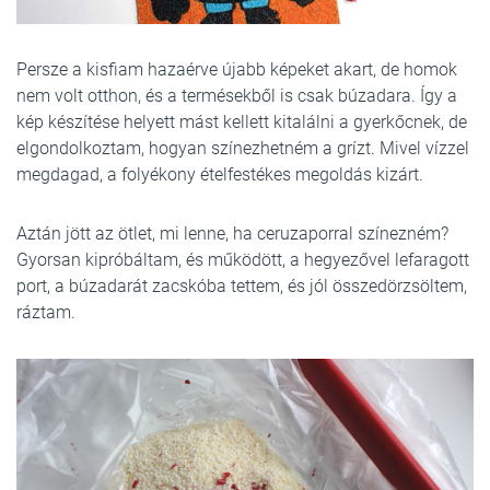
Persze a kisfiam hazaérve újabb képeket akart, de homok
nem volt otthon, és a termésekből is csak búzadara. Így a
kép készítése helyett mást kellett kitalálni a gyerkőcnek, de
elgondolkoztam, hogyan színezhetném a grízt. Mivel vízzel
megdagad, a folyékony ételfestékes megoldás kizárt.
Aztán jött az ötlet, mi lenne, ha ceruzaporral színezném?
Gyorsan kipróbáltam, és működött, a hegyezővel lefaragott
port, a búzadarát zacskóba tettem, és jól összedörzsöltem,
ráztam.