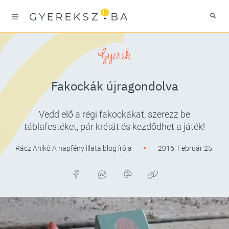
Gyerek
Fakockák újragondolva
Vedd elő a régi fakockákat, szerezz be
táblafestéket, pár krétát és kezdődhet a játék!
Rácz Anikó A napfény illata blog írója
2016. Február 25.