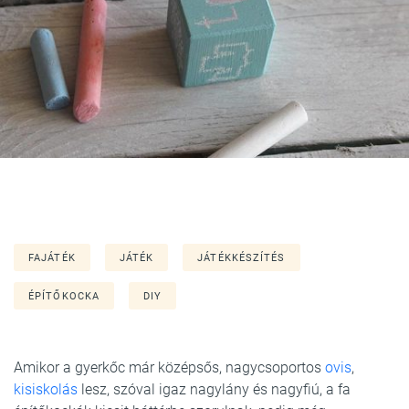
FAJÁTÉK
JÁTÉK
JÁTÉKKÉSZÍTÉS
ÉPÍTŐKOCKA
DIY
Amikor a gyerkőc már középsős, nagycsoportos
ovis
,
kisiskolás
lesz, szóval igaz nagylány és nagyfiú, a fa