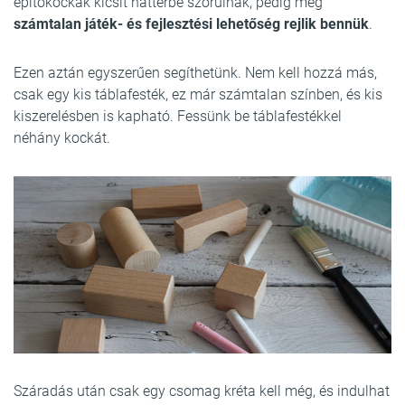
építőkockák kicsit háttérbe szorulnak, pedig még
számtalan játék- és fejlesztési lehetőség rejlik bennük
.
Ezen aztán egyszerűen segíthetünk. Nem kell hozzá más,
csak egy kis táblafesték, ez már számtalan színben, és kis
kiszerelésben is kapható. Fessünk be táblafestékkel
néhány kockát.
Száradás után csak egy csomag kréta kell még, és indulhat