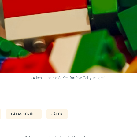
(A kép illusztráció. Kép forrása: Getty Images)
LÁTÁSSÉRÜLT
JÁTÉK