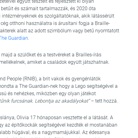
teivel együtt tesztelt és fejlesztett ki olyan
 betűit és számait tartalmazzák, és 2020 óta
i intézményeknek és szolgáltatóknak, akik látássérült
ég otthoni használatra is árusítani fogja a Braille-
rakterek alatt az adott szimbólum vagy betű nyomtatott
The Guardian
.
 majd a szülőket és a testvéreket a Brailles-írás
 mellékelnek, amiket a családok együtt játszhatnak.
lind People (RNIB), a brit vakok és gyengénlátók
mondta a The Guardian-nek hogy a Lego segítségével a
assú és nehézkes, miközben egy olyan játékot
tűnik furcsának. Lebontja az akadályokat”
– tett hozzá.
islánya, Olivia 17 hónaposan vesztette el a látását. A
gy az építőkockák segítségével kezdték el mostanában
 fiatalabb húgával, és a nagymamájukkal. Az édesanya