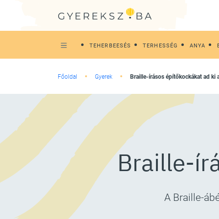
TEHERBEESÉS
TERHESSÉG
ANYA
Főoldal
Gyerek
Braille-írásos építőkockákat ad ki
Braille-í
A Braille-áb