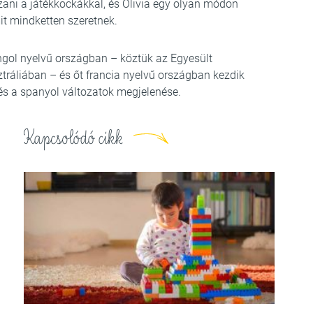
zani a játékkockákkal, és Olivia egy olyan módon
mit mindketten szeretnek.
angol nyelvű országban – köztük az Egyesült
tráliában – és őt francia nyelvű országban kezdik
 és a spanyol változatok megjelenése.
Kapcsolódó cikk