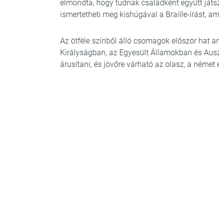
elmondta, hogy tudnak családként együtt játs
ismertetheti meg kishúgával a Braille-írást, a
Az ötféle színből álló csomagok először hat 
Királyságban, az Egyesült Államokban és Ausz
árusítani, és jövőre várható az olasz, a német