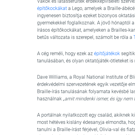
Vakok és látássérültek érdekképviseleti szerveze
építőkockákat
a Lego, amelyek a Braille-ábécé
ingyenesen biztosítja ezeket bizonyos oktatás
gyermekekkel foglalkoznak. A jövő hónaptól a c
írásos építőkockákat, amelyeken a Brailles-ka
betűs változata is szerepel, számolt be róla a
A cég reméli, hogy ezek az
építőjátékok
segítik
tanulásában, és olyan oktatójáték-ötleteket is
Dave Williams, a Royal National Institute of B
érdekvédelmi szervezetének egyik vezetője el
Braille-írás tanulásának folyamata kevésbé l
használnak
„amit mindenki ismer, és így nem 
A portálnak nyilatkozott egy család, akiknek k
most hétéves kislány édesanyja elmondta, ho
tanulni a Braille-írást férjével, Olivia-val és