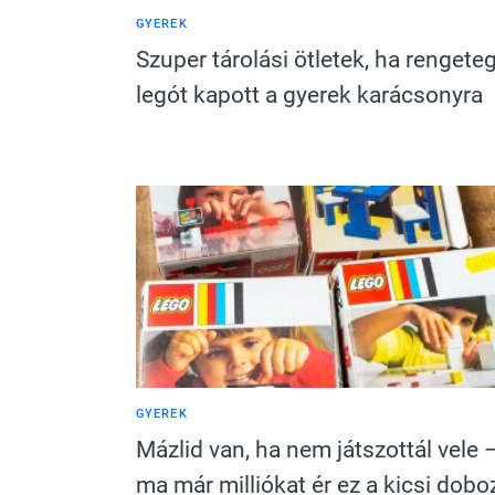
GYEREK
Szuper tárolási ötletek, ha rengete
legót kapott a gyerek karácsonyra
GYEREK
Mázlid van, ha nem játszottál vele 
ma már milliókat ér ez a kicsi dobo