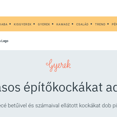
BABA
KISGYEREK
GYEREK
KAMASZ
CSALÁD
TREND
PÉ
 a Lego
Gyerek
rásos építőkockákat ad
écé betűivel és számaival ellátott kockákat dob p