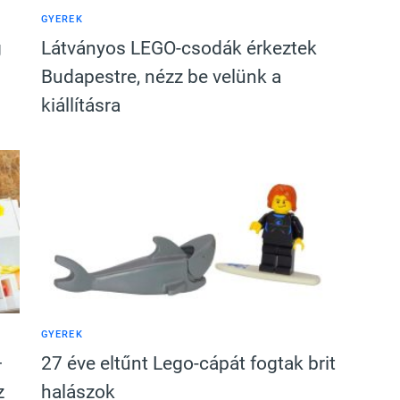
GYEREK
g
Látványos LEGO-csodák érkeztek
Budapestre, nézz be velünk a
kiállításra
GYEREK
–
27 éve eltűnt Lego-cápát fogtak brit
z
halászok