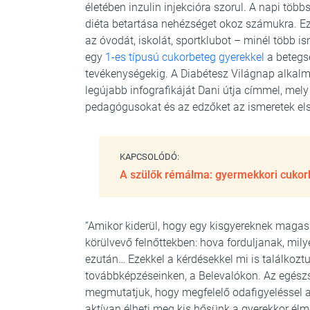
életében inzulin injekcióra szorul. A napi töb
diéta betartása nehézséget okoz számukra. Ezé
az óvodát, iskolát, sportklubot – minél több is
egy
1-es típusú cukorbeteg gyerekkel
a betegsé
tevékenységekig. A Diabétesz Világnap alkal
legújabb infografikáját Dani útja címmel, mely
pedagógusokat és az edzőket az ismeretek els
KAPCSOLÓDÓ:
A szülők rémálma: gyermekkori cuko
“Amikor kiderül, hogy egy kisgyereknek magas
körülvevő felnőttekben: hova forduljanak, mil
ezután… Ezekkel a kérdésekkel mi is találkoz
továbbképzéseinken, a Belevalókon. Az egészs
megmutatjuk, hogy megfelelő odafigyeléssel
aktívan élheti meg kis hősünk a gyerekkor él