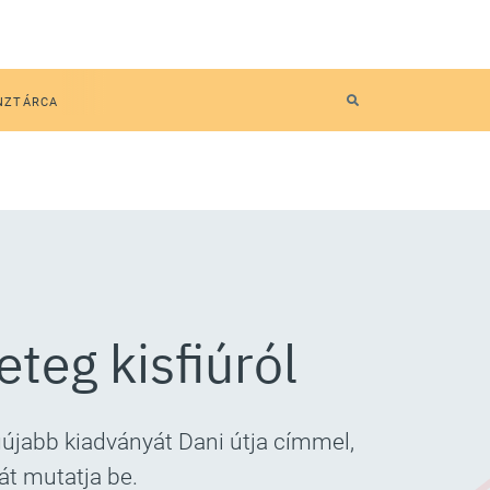
NZTÁRCA
eteg kisfiúról
újabb kiadványát Dani útja címmel,
át mutatja be.