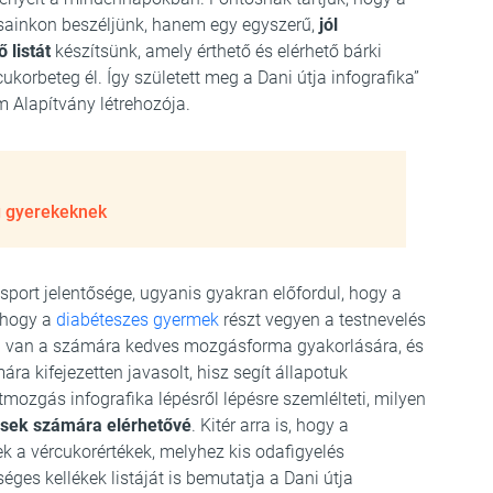
ásainkon beszéljünk, hanem egy egyszerű,
jól
 listát
készítsünk, amely érthető és elérhető bárki
korbeteg él. Így született meg a Dani útja infografika”
 Alapítvány létrehozója.
g gyerekeknek
sport jelentősége, ugyanis gyakran előfordul, hogy a
 hogy a
diabéteszes gyermek
részt vegyen a testnevelés
a van a számára kedves mozgásforma gyakorlására, és
a kifejezetten javasolt, hisz segít állapotuk
tmozgás infografika lépésről lépésre szemlélteti, milyen
esek számára elérhetővé
. Kitér arra is, hogy a
 a vércukorértékek, melyhez kis odafigyelés
es kellékek listáját is bemutatja a Dani útja