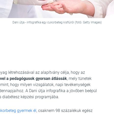
Dani útja - infografika egy cukorbeteg kisfiúról (fotó: Getty Images)
yag létrehozásával az alapítvány célja, hogy az
ével a pedagógusok gyorsan átlássák
, mely tünetek
mint, hogy milyen vizsgálatok, napi tevékenységek
nnapjaihoz. A Dani útja infografika a jövőben beépül
 diabétesz képzési programjába.
ukorbeteg gyermek él
, csaknem 98 százalékuk egész