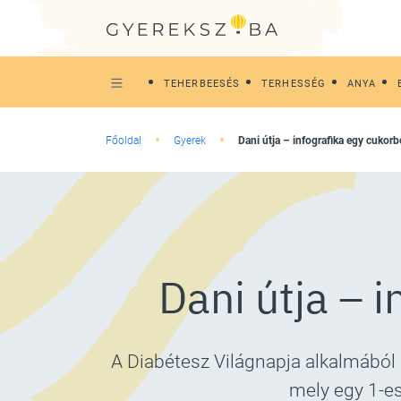
TEHERBEESÉS
TERHESSÉG
ANYA
Főoldal
Gyerek
Dani útja – infografika egy cukorb
Dani útja – i
A Diabétesz Világnapja alkalmából
mely egy 1-es