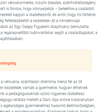
bszöri vércukormérés, inzulin beadás, szénhidrátszegény
rt is fontos, hogy környezetük – beleértve a családot,
meretet kapjon a diabéteszről, és arról, hogy mi történik
g felfedezésétől a kezelésen át a mindennapi
mából az Egy Csepp Figyelem Alapítvány bemutatta
 a legalapvetőbb tudnivalókkal segíti a családtagokat, a
ajátításában.
rbetegség
 a vércukra, számtalan dilemma merül fel az őt
yen kezelések várnak a gyermekre, hogyan élhetnek
tunk a pedagógusoknak szóló ingyenes diabétesz
égügyi ellátás mellett a Dani útja online kiadványban
 az egészséges gyermekekhez hasonló életminőségben,
ményeit a mindennapokban. Fontosnak tartjuk, hogy a